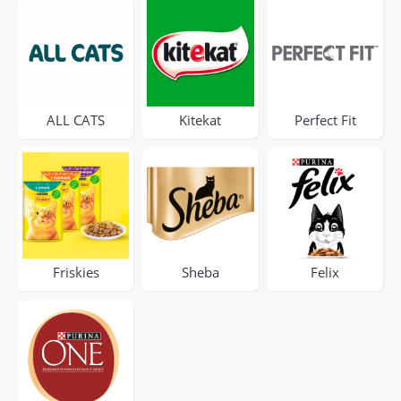
ALL CATS
Kitekat
Perfect Fit
Friskies
Sheba
Felix