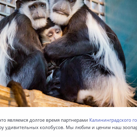
что являемся долгое время партнерами
Калининградского го
ру удивительных колобусов. Мы любим и ценим наш зоопар