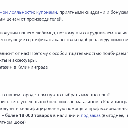
емой лояльности
:
купонами
, приятными скидками и бонуса
ым ценам от производителей.
гополучии вашего любимца, поэтому мы сотрудничаем тол
тветствующие сертификаты качества и одобрена ведущими 
 зависит от нас! Поэтому с особой тщательностью подбира
ты и аксессуары.
газин в Калининграде
ют в нашем городе, вам нужно выбрать именно наш?
троить сеть успешных и больших зоо-магазинов в Калинингра
же получить квалифицированную помощь и профессиональны
ь –
более 18 000 товаров
в наличии и
под заказ
(выгоднее, 
ятном шоке).