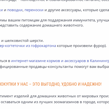
ки
и
поводки
,
переноски
и другие аксессуары, которые сде
имы вашим питомцам для поддержания иммунитета, улучшени
редставить содержание домашнего животного.
й и шелковистой шерсти.
ер-когтеточки из гофрокартона
которые произвели фурор).
ться в
интернет-магазине кормов и аксессуаров в Калининг
ифицированные продавцы-консультанты помогут вам выбрат
ОКУПКИ У НАС – ЭТО ВЫГОДНО, УДОБНО И НАДЕЖНО!
ртимент изделий для домашних животных от мировых произ
м оставаться одним из лучших зоомагазинов в городе, кото