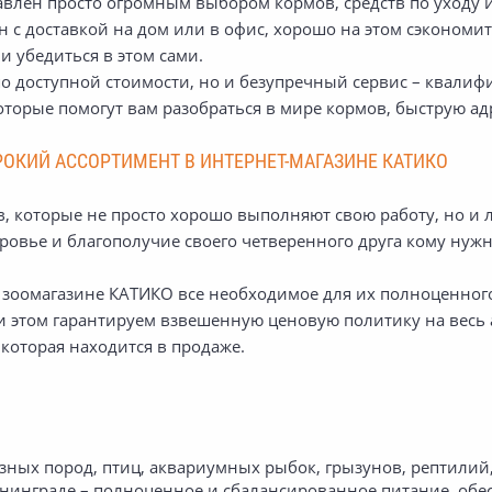
влен просто огромным выбором кормов, средств по уходу 
 с доставкой на дом или в офис, хорошо на этом сэкономит
 убедиться в этом сами.
о доступной стоимости, но и безупречный сервис – квали
орые помогут вам разобраться в мире кормов, быструю ад
ОКИЙ АССОРТИМЕНТ В ИНТЕРНЕТ-МАГАЗИНЕ КАТИКО
в, которые не просто хорошо выполняют свою работу, но и
ровье и благополучие своего четверенного друга кому нужн
 зоомагазине КАТИКО все необходимое для их полноценног
и этом гарантируем взвешенную ценовую политику на весь
которая находится в продаже.
ных пород, птиц, аквариумных рыбок, грызунов, рептилий,
нинграде – полноценное и сбалансированное питание, обе