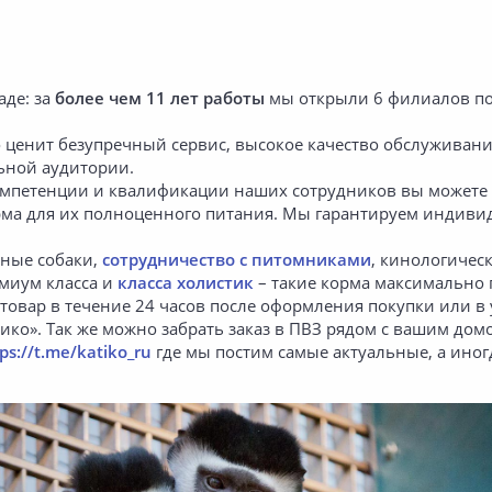
аде: за
более чем 11 лет работы
мы открыли 6 филиалов по 
то ценит безупречный сервис, высокое качество обслуживани
ьной аудитории.
компетенции и квалификации наших сотрудников вы можете 
рма для их полноценного питания. Мы гарантируем индиви
нные собаки,
сотрудничество с питомниками
, кинологичес
миум класса и
класса холистик
– такие корма максимально
 товар в течение 24 часов после оформления покупки или в
ико». Так же можно забрать заказ в ПВЗ рядом с вашим до
ps://t.me/katiko_ru
где мы постим самые актуальные, а ино