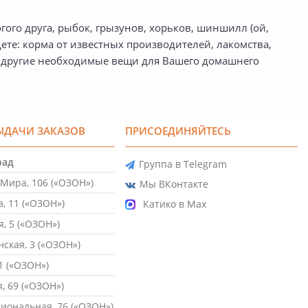
го друга, рыбок, грызунов, хорьков, шиншилл (ой,
дете: корма от известных производителей, лакомства,
же другие необходимые вещи для Вашего домашнего
ЫДАЧИ ЗАКАЗОВ
ПРИСОЕДИНЯЙТЕСЬ
рад
Группа в Telegram
Мира, 106 («ОЗОН»)
Мы ВКонтакте
, 11 («ОЗОН»)
Катико в Max
, 5 («ОЗОН»)
ская, 3 («ОЗОН»)
1 («ОЗОН»)
, 69 («ОЗОН»)
ональная, 76 («ОЗОН»)