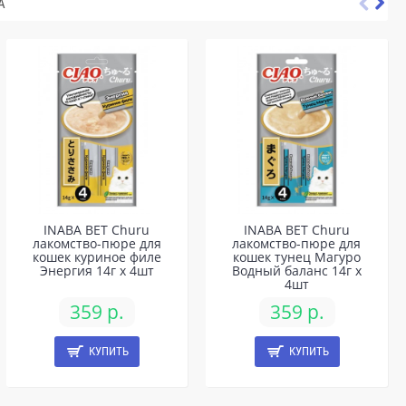
А
INABA ВЕТ Churu
INABA ВЕТ Churu
лакомство-пюре для
лакомство-пюре для
кошек куриное филе
кошек тунец Магуро
Энергия 14г х 4шт
Водный баланс 14г х
4шт
359 р.
359 р.
КУПИТЬ
КУПИТЬ