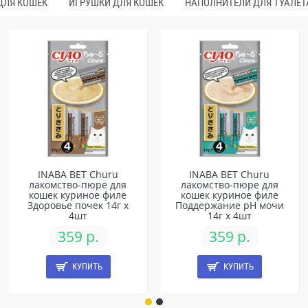
ДЛЯ КОШЕК
ИГРУШКИ ДЛЯ КОШЕК
НАПОЛНИТЕЛИ ДЛЯ ТУАЛЕТ
INABA ВЕТ Churu
INABA ВЕТ Churu
лакомство-пюре для
лакомство-пюре для
кошек куриное филе
кошек куриное филе
Здоровье почек 14г х
Поддержание pH мочи
4шт
14г х 4шт
359 р.
359 р.
КУПИТЬ
КУПИТЬ