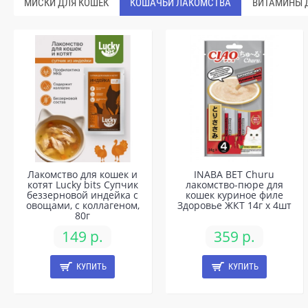
МИСКИ ДЛЯ КОШЕК
КОШАЧЬИ ЛАКОМСТВА
ВИТАМИНЫ 
Лакомство для кошек и
INABA ВЕТ Churu
котят Lucky bits Супчик
лакомство-пюре для
беззерновой индейка с
кошек куриное филе
овощами, с коллагеном,
Здоровье ЖКТ 14г х 4шт
80г
149 р.
359 р.
КУПИТЬ
КУПИТЬ