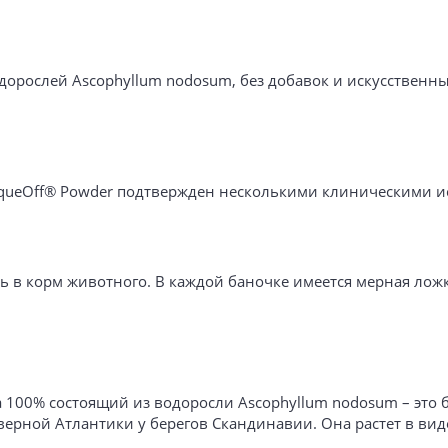
орослей Ascophyllum nodosum, без добавок и искусственны
aqueOff® Powder подтвержден несколькими клиническими и
ть в корм животного. В каждой баночке имеется мерная ложк
 100% состоящий из водоросли Ascophyllum nodosum – это 
верной Атлантики у берегов Скандинавии. Она растет в ви
.