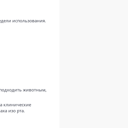
недели использования.
е подходить животным,
на клинические
ха изо рта.