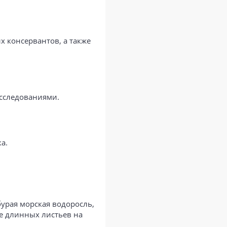
х консервантов, а также
сследованиями.
а.
бурая морская водоросль,
де длинных листьев на