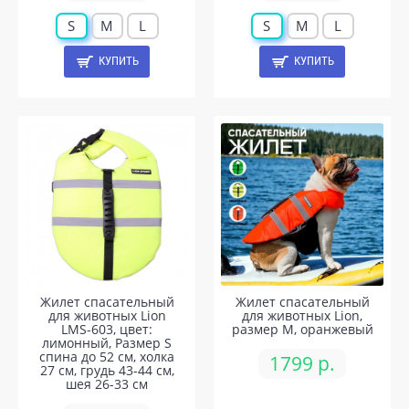
S
M
L
S
M
L
КУПИТЬ
КУПИТЬ
Жилет спасательный
Жилет спасательный
для животных Lion
для животных Lion,
LMS-603, цвет:
размер M, оранжевый
лимонный, Размер S
спина до 52 см, холка
1799 р.
27 см, грудь 43-44 см,
шея 26-33 см