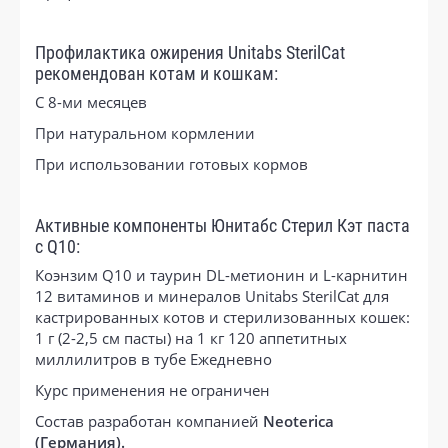
Профилактика ожирения Unitabs SterilCat
рекомендован котам и кошкам:
С 8-ми месяцев
При натуральном кормлении
При использовании готовых кормов
Активные компоненты Юнитабс Стерил Кэт паста
с Q10:
Коэнзим Q10 и таурин DL-метионин и L-карнитин
12 витаминов и минералов Unitabs SterilCat для
кастрированных котов и стерилизованных кошек:
1 г (2-2,5 см пасты) на 1 кг 120 аппетитных
миллилитров в тубе Ежедневно
Курс применения не ограничен
Состав разработан компанией
Neoterica
(Германия).