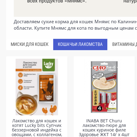
Доставляем сухие корма для кошек Мнямс по Калининг
области. Купите Мнямс для кота по выгодным ценам 
МИСКИ ДЛЯ КОШЕК
КОШАЧЬИ ЛАКОМСТВА
ВИТАМИНЫ 
Лакомство для кошек и
INABA ВЕТ Churu
котят Lucky bits Супчик
лакомство-пюре для
беззерновой индейка с
кошек куриное филе
овощами, с коллагеном,
Здоровье ЖКТ 14г х 4шт