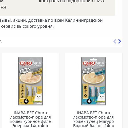
зывы, акции, доставка по всей Калининградской
 сервис высокого уровня.
А
INABA ВЕТ Churu
INABA ВЕТ Churu
лакомство-пюре для
лакомство-пюре для
кошек куриное филе
кошек тунец Магуро
Энергия 14г х 4шт
Водный баланс 14г х