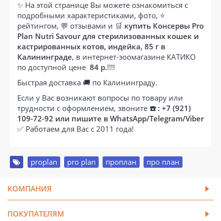
✨ На этой странице Вы можете ознакомиться с
подробными характеристиками, фото, ⭐
рейтингом, 💬 отзывами и 🛒
купить Консервы Pro
Plan Nutri Savour для стерилизованных кошек и
кастрированных котов, индейка, 85 г в
Калининграде
, в интернет-зоомагазине КАТИКО
по доступной цене
84 р.
!!!!
Быстрая доставка 🚚 по Калининграду.
Если у Вас возникают вопросы по товару или
трудности с оформлением, звоните
☎️ : +7 (921)
109-72-92 или пишите в WhatsApp/Telegram/Viber
✅ Работаем для Вас с 2011 года!
proplan
,
pro plan
,
проплан
,
про план
КОМПАНИЯ
ПОКУПАТЕЛЯМ