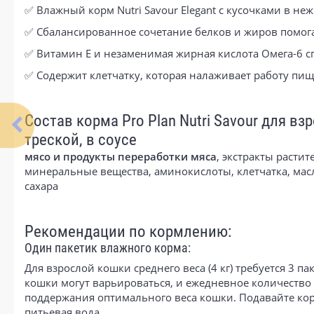
✅ Влажный корм Nutri Savour Elegant с кусочками в не
✅ Сбалансированное сочетание белков и жиров помог
✅ Витамин Е и незаменимая жирная кислота Омега-6 
✅ Содержит клетчатку, которая налаживает работу пи
Состав корма Pro Plan Nutri Savour для в
треской, в соусе
мясо и продукты переработки мяса
, экстракты растит
минеральные вещества, аминокислоты, клетчатка, масл
сахара
Рекомендации по кормлению:
Один пакетик влажного корма:
Для взрослой кошки среднего веса (4 кг) требуется 3
кошки могут варьироваться, и ежедневное количество
поддержания оптимального веса кошки. Подавайте кор
питьевая вода.