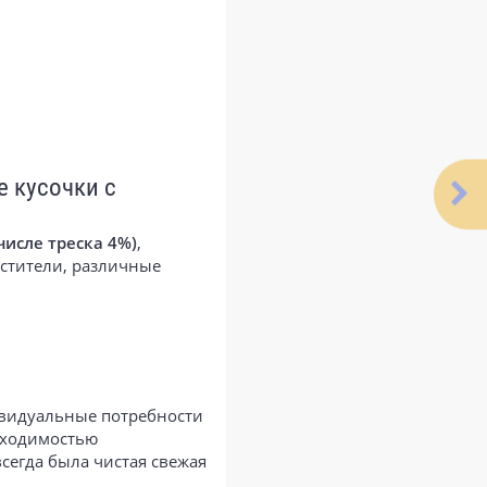
е кусочки с
числе треска 4%)
,
устители, различные
дивидуальные потребности
бходимостью
сегда была чистая свежая