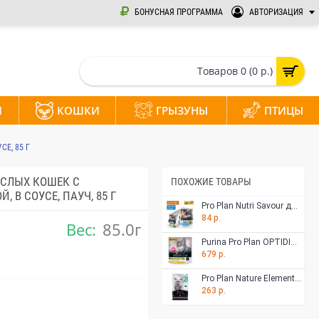
БОНУСНАЯ ПРОГРАММА
АВТОРИЗАЦИЯ
Товаров 0 (0 р.)
И
КОШКИ
ГРЫЗУНЫ
ПТИЦЫ
Е, 85 Г
ОСЛЫХ КОШЕК С
ПОХОЖИЕ ТОВАРЫ
 В СОУСЕ, ПАУЧ, 85 Г
Pro Plan Nutri Savour для кошек с чувствительной кожей, нежные кусочки с треской, в соусе, 85 г
84 р.
Вес:
85.0г
Purina Pro Plan OPTIDIGEST для стерилизованных кошек с чувствительным ЖКТ, курица, 400 г
679 р.
Pro Plan Nature Elements для взрослых кошек с чувствительным пищеварением, с индейкой, 200 г
263 р.