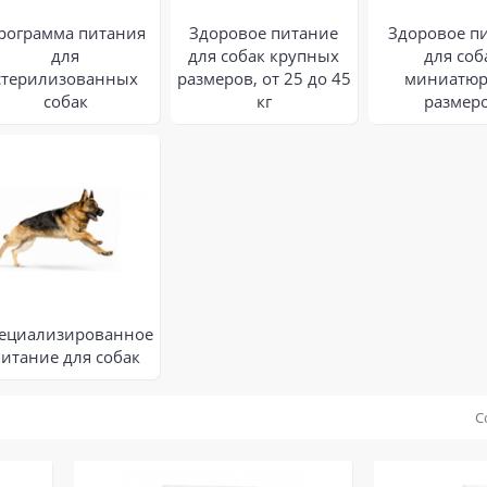
рограмма питания
Здоровое питание
Здоровое п
для
для собак крупных
для соб
стерилизованных
размеров, от 25 до 45
миниатю
собак
кг
размер
ециализированное
питание для собак
С