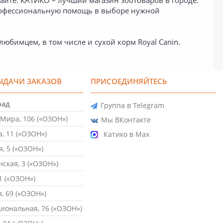
айте. КАТИКО – лучший магазин зоотоваров в городе.
рофессиональную помощь в выборе нужной
юбимцем, в том числе и сухой корм Royal Canin.
ЫДАЧИ ЗАКАЗОВ
ПРИСОЕДИНЯЙТЕСЬ
рад
Группа в Telegram
Мира, 106 («ОЗОН»)
Мы ВКонтакте
, 11 («ОЗОН»)
Катико в Max
, 5 («ОЗОН»)
ская, 3 («ОЗОН»)
1 («ОЗОН»)
, 69 («ОЗОН»)
ональная, 76 («ОЗОН»)