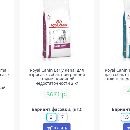
Small
Royal Canin Early Renal для
Royal Canin 
ослых
взрослых собак при ранней
для собак с
стадии почечной
или непере
недостаточности 2 кг
вой
2
3671 р.
Вариант фасовки, (кг.):
Вариант 
2
7
1.5
КУПИТЬ