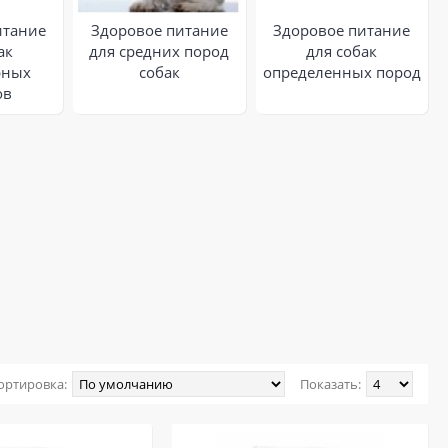
итание
Здоровое питание
Здоровое питание
ак
для средних пород
для собак
рных
собак
определенных пород
ов
ортировка:
Показать: