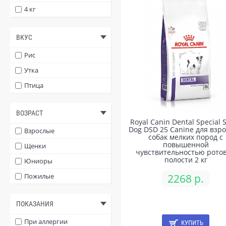
4 кг
6 кг
ВКУС
7 кг
7,5 кг
Рис
8 кг
Утка
9 кг
Птица
10 кг
ВОЗРАСТ
11 кг
Royal Canin Dental Special 
Dog DSD 25 Canine для взр
12 кг
Взрослые
собак мелких пород с
повышенной
13 кг
Щенки
чувствительностью рото
полости 2 кг
14 кг
Юниоры
15 кг
2268 р.
Пожилые
17 кг
ПОКАЗАНИЯ
При аллергии
КУПИТЬ