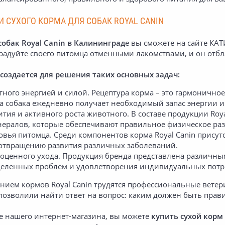
 СУХОГО КОРМА ДЛЯ СОБАК ROYAL CANIN
собак Royal Canin в Калининград
е вы сможете на сайте КА
радуйте своего питомца отменными лакомствами, и он отбл
 создается для решения таких основных задач:
ного энергией и силой. Рецептура корма – это гармонично
ша собака ежедневно получает необходимый запас энергии и
тия и активного роста животного. В составе продукции Roy
ералов, которые обеспечивают правильное физическое разв
вья питомца. Среди компонентов корма Royal Canin присут
дотвращению развития различных заболеваний.
ценного ухода. Продукция бренда представлена различным
деленных проблем и удовлетворения индивидуальных потр
анием кормов Royal Canin трудятся профессиональные ветер
позволили найти ответ на вопрос: каким должен быть пра
те нашего интернет-магазина, вы можете
купить сухой корм