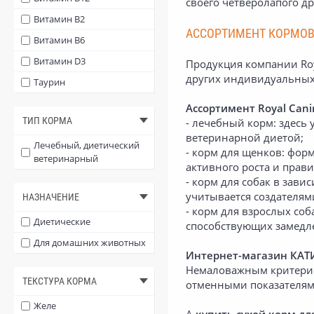
своего четверолапого д
Декоративные породы
Витамин B2
АССОРТИМЕНТ КОРМОВ
Йоркширский терьер
Витамин B6
Миниатюрный шнауцер
Витамин D3
Продукция компании Roy
других индивидуальных
Чихуахуа
Таурин
Ассортимент Royal Cani
ТИП КОРМА
- лечебный корм: здесь
ветеринарной диетой;
Лечебный, диетический
- корм для щенков: фор
ветеринарный
активного роста и прав
- корм для собак в зави
учитывается создателями
НАЗНАЧЕНИЕ
- корм для взрослых со
Диетические
способствующих замедл
Для домашних животных
Интернет-магазин КАТ
Немаловажным критерием
ТЕКСТУРА КОРМА
отменными показателями
Желе