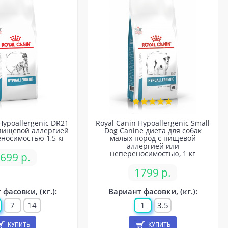
Hypoallergenic DR21
Royal Canin Hypoallergenic Small
 пищевой аллергией
Dog Canine диета для собак
носимостью 1,5 кг
малых пород с пищевой
аллергией или
непереносимостью, 1 кг
699 р.
1799 р.
фасовки, (кг.):
Вариант фасовки, (кг.):
7
14
1
3.5
КУПИТЬ
КУПИТЬ