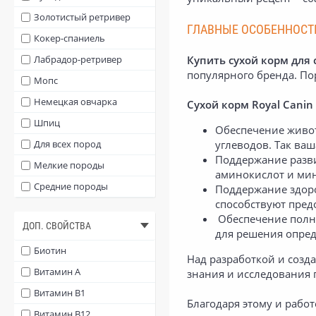
Для поддержания
Золотистый ретривер
оптимального веса
ГЛАВНЫЕ ОСОБЕННОСТИ
Кокер-спаниель
При заболеваниях кожи
Лабрадор-ретривер
Купить сухой корм для 
(дерматоз, дерматит)
популярного бренда. По
Мопс
Немецкая овчарка
Сухой корм Royal Canin
Шпиц
Обеспечение живот
Для всех пород
углеводов. Так ва
Поддержание разви
Мелкие породы
аминокислот и мин
Средние породы
Поддержание здоро
способствуют пре
Крупные породы
Обеспечение полно
ДОП. СВОЙСТВА
Карликовые породы
для решения опре
Миниатюрные породы
Биотин
Над разработкой и созд
Такса
Витамин A
знания и исследования 
Французский бульдог
Витамин B1
Благодаря этому и рабо
Гигантские породы
Витамин B12