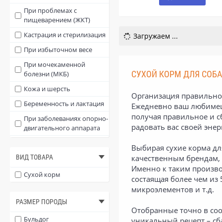
При проблемах с
пищеварением (ЖКТ)
Кастрация и стерилизация
Загружаем ...
При избыточном весе
При мочекаменной
СУХОЙ КОРМ ДЛЯ СОБА
болезни (МКБ)
Кожа и шерсть
Организация правильног
Беременность и лактация
Ежедневно ваш любимец 
получая правильное и с
При заболеваниях опорно-
радовать вас своей энер
двигательного аппарата
При заболеваниях почек
Выбирая сухие корма дл
ВИД ТОВАРА
При стрессе
качественным брендам,
Именно к таким производ
При заболеваниях сердца
Сухой корм
состаящая более чем из
При диабете
микроэлементов и т.д.
РАЗМЕР ПОРОДЫ
При заболеваниях печени
Отобранные точно в соо
Для полости рта и зубов
Бульдог
уникальный рецепт – сб