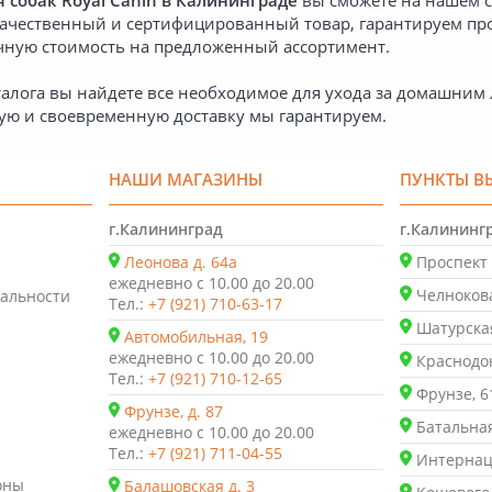
 собак Royal Canin в Калининграде
вы сможете на нашем с
качественный и сертифицированный товар, гарантируем п
чную стоимость на предложенный ассортимент.
алога вы найдете все необходимое для ухода за домашним л
ую и своевременную доставку мы гарантируем.
НАШИ МАГАЗИНЫ
ПУНКТЫ В
г.Калининград
г.Калининг
Леонова д. 64а
Проспект 
ежедневно с 10.00 до 20.00
Челнокова
альности
Тел.:
+7 (921) 710-63-17
Шатурская
Автомобильная, 19
ежедневно с 10.00 до 20.00
Краснодон
Тел.:
+7 (921) 710-12-65
Фрунзе, 6
Фрунзе, д. 87
Батальная
ежедневно с 10.00 до 20.00
Тел.:
+7 (921) 711-04-55
Интернаци
оны
Балашовская д. 3