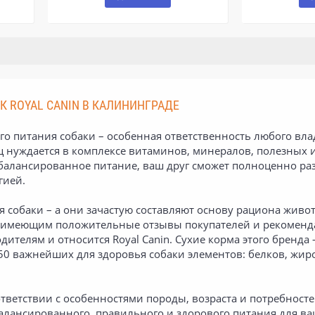
К ROYAL CANIN В КАЛИНИНГРАДЕ
о питания собаки – особенная ответственность любого вла
нуждается в комплексе витаминов, минералов, полезных и 
балансированное питание, ваш друг сможет полноценно раз
гией.
я собаки – а они зачастую составляют основу рациона жив
 имеющим положительные отзывы покупателей и рекоменд
ителям и относится Royal Canin. Сухие корма этого бренда
 50 важнейших для здоровья собаки элементов: белков, жир
тветствии с особенностями породы, возраста и потребностей
алансированного, правильного и здорового питания для в