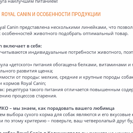
руга наилучшим питанием!
 ROYAL CANIN И ОСОБЕННОСТИ ПРОДУКЦИИ
al Canin представлена несколькими линейками, что позволя
 особенностей животного подобрать оптимальный товар.
n включает в себя:
 учитываются индивидуальные потребности животного, поэто
мула «детского» питания обогащена белками, витаминами 
ильного развития щенка;
симости от породы: мелкие, средние и крупные породы собак
 кормов Royal Canin;
бак: рецептура такого питания отличается повышенным сод
ению процессов старения.
ИКО – мы знаем, как порадовать вашего любимца
 выбора сухого корма для собак являются и его вкусовые к
 по этому критерию – поверьте, ваш четверолапый друг буд