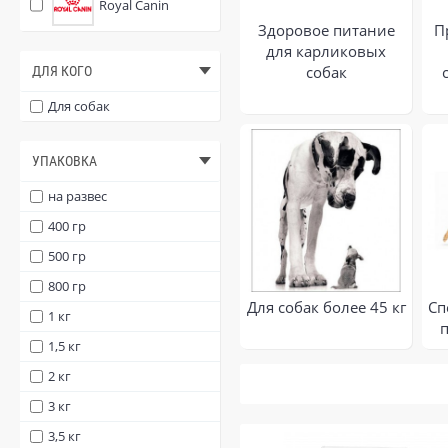
Royal Canin
Здоровое питание
П
для карликовых
собак
ДЛЯ КОГО
Для собак
УПАКОВКА
на развес
400 гр
500 гр
800 гр
Для собак более 45 кг
Сп
1 кг
1,5 кг
2 кг
3 кг
3,5 кг