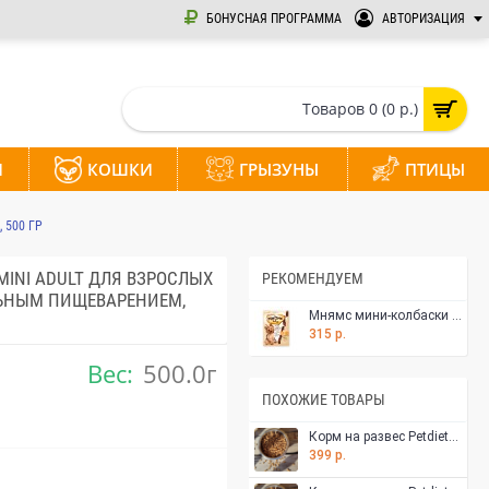
БОНУСНАЯ ПРОГРАММА
АВТОРИЗАЦИЯ
Товаров 0 (0 р.)
И
КОШКИ
ГРЫЗУНЫ
ПТИЦЫ
 500 ГР
MINI ADULT ДЛЯ ВЗРОСЛЫХ
РЕКОМЕНДУЕМ
ЛЬНЫМ ПИЩЕВАРЕНИЕМ,
Мнямс мини-колбаски с курицей для собак мелких пород 75 г
315 р.
Вес:
500.0г
ПОХОЖИЕ ТОВАРЫ
Корм на развес Petdiets для щенков и юниоров мелких и декоративных пород собак, индейка, 500 гр
399 р.