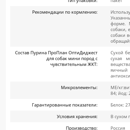
Тип упаковки:
пакет
Рекомендации по кормлению:
Использ
Указанн
форме. 
собаки, 
собаки в
обращайт
Состав Пурина ПроПлан ОптиДиджест
Сухой бе
для собак мини пород с
сухая м
чувствительным ЖКТ:
веществ
яичный 
антиокс
Микроэлементы:
МЕ/кг:ви
84; йод: 
Гарантированные показатели:
Белок: 2
Условия хранения:
В сухом 
Производство:
Россия