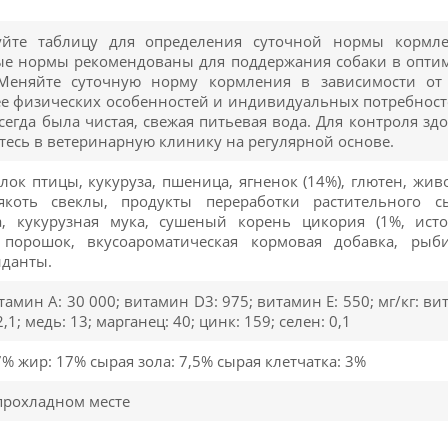
уйте таблицу для определения суточной нормы кормле
ые нормы рекомендованы для поддержания собаки в опти
Меняйте суточную норму кормления в зависимости от 
ее физических особенностей и индивидуальных потребносте
сегда была чистая, свежая питьевая вода. Для контроля з
есь в ветеринарную клинику на регулярной основе.
лок птицы, кукуруза, пшеница, ягненок (14%), глютен, жив
якоть свеклы, продукты переработки растительного с
а, кукурузная мука, сушеный корень цикория (1%, исто
порошок, вкусоароматическая кормовая добавка, рыб
иданты.
тамин A: 30 000; витамин D3: 975; витамин E: 550; мг/кг: ви
2,1; медь: 13; марганец: 40; цинк: 159; селен: 0,1
7% жир: 17% сырая зола: 7,5% сырая клетчатка: 3%
прохладном месте