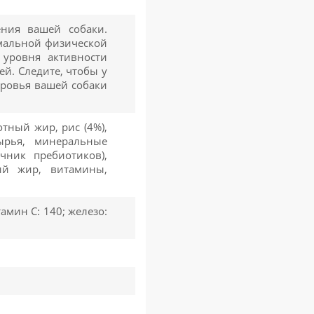
ния вашей собаки.
мальной физической
уровня активности
й. Следите, чтобы у
доровья вашей собаки
отный жир, рис (4%),
ырья, минеральные
чник пребиотиков),
ий жир, витамины,
тамин C: 140; железо: