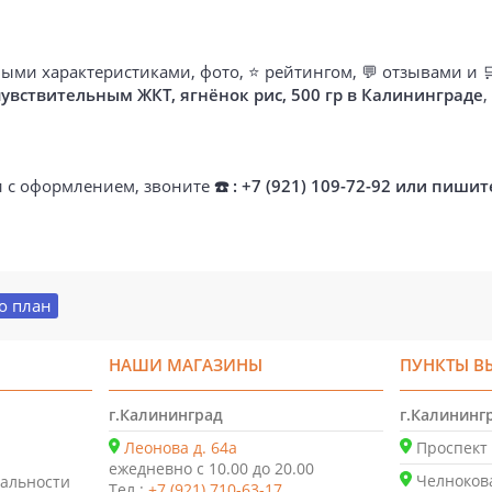
ыми характеристиками, фото, ⭐ рейтингом, 💬 отзывами и 
 чувствительным ЖКТ, ягнёнок рис, 500 гр в Калининграде
,
ти с оформлением, звоните
☎️ : +7 (921) 109-72-92 или пишит
о план
НАШИ МАГАЗИНЫ
ПУНКТЫ В
г.Калининград
г.Калининг
Леонова д. 64а
Проспект 
ежедневно с 10.00 до 20.00
Челнокова
альности
Тел.:
+7 (921) 710-63-17