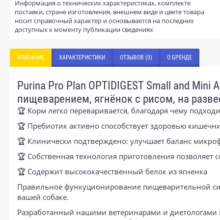
Информация о технических характеристиках, комплекте
поставки, стране изготовления, внешнем виде и цвете товара
носит справочный характер и основывается на последних
доступных к моменту публикации сведениях
ОПИСАНИЕ
ХАРАКТЕРИСТИКИ
ОТЗЫВОВ (0)
О БРЕНДЕ
Purina Pro Plan OPTIDIGEST Small and Min
пищеварением, ягнёнок с рисом, на развес
🏆 Корм легко переваривается, благодаря чему подход
🏆 Пребиотик активно способствует здоровью кишечн
🏆 Клинически подтверждено: улучшает баланс микр
🏆 Собственная технология приготовления позволяет 
🏆 Содержит высококачественный белок из ягненка
Правильное функуционирование пищеварительной сис
вашей собаке.
Разработанный нашими ветеринарами и диетологами к