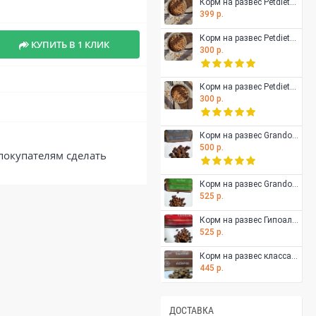
Корм на развес Petdiets для щенков и юниоров средних пород собак, индейка, 500 гр
399 р.
Корм на развес Petdiets для собак мелких пород, индейка, 500 гр
КУПИТЬ В 1 КЛИК
300 р.
Корм на развес Petdiets для собак мелких пород, рыба, 500 гр
300 р.
Корм на развес Grandorf беззерновой гипоаллергенный для собак всех пород, кролик с бататом, 500 гр
500 р.
покупателям сделать
Корм на развес Grandorf Для взрослых собак малых пород: ягненок с индейкой, 500 гр
525 р.
Корм на развес Гипоаллергенный Grandorf для собак всех пород с ягненком и рисом 500 гр
525 р.
Корм на развес класса холистик Grandorf беззерновой с уткой и бататом для взрослых собак, 500 гр
445 р.
ДОСТАВКА