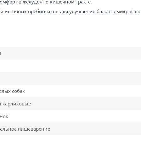
омфорт в желудочно-кишечном тракте.
ый источник пребиотиков для улучшения баланса микрофло
t
слых собак
и карликовые
ёнок
тельное пищеварение