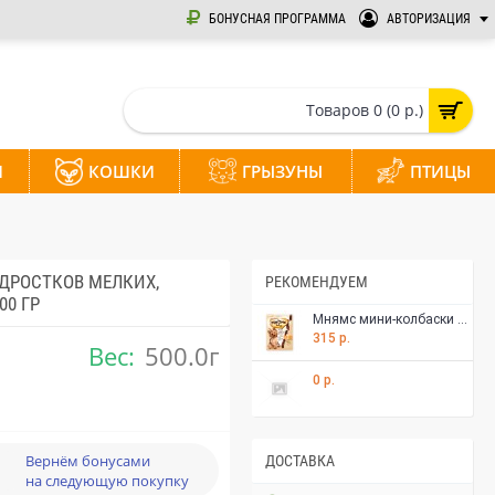
БОНУСНАЯ ПРОГРАММА
АВТОРИЗАЦИЯ
Товаров 0 (0 р.)
И
КОШКИ
ГРЫЗУНЫ
ПТИЦЫ
ОДРОСТКОВ МЕЛКИХ,
РЕКОМЕНДУЕМ
00 ГР
Мнямс мини-колбаски с курицей для собак мелких пород 75 г
315 р.
Вес:
500.0г
0 р.
Вернём бонусами
ДОСТАВКА
на следующую покупку