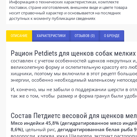
Информация о технических характеристиках, комплекте
поставки, стране изготовления, внешнем виде и цвете товара
носит справочный характер и основывается на последних
доступных к моменту публикации сведениях
ОПИСАНИЕ
ХАРАКТЕРИСТИКИ
ОТЗЫВОВ (0)
О БРЕНДЕ
Рацион Petdiets для щенков собак мелких п
составлен с учетом особенностей щенков некрупных и
великолепную форму и ослепительную красоту его люб
хищники, поэтому мы включили в этот рецепт большо
энергии, особенно необходимый маленькому непоседе
И, конечно, мы не забыли о поддержании шерсти в от
так же о том, чтобы размер и форма гранул были удоб
Состав Петдиетс весовой для щенков мел
Мясо индейки 45,8% (дегидратированное мясо индей
8,6%),
цельный рис,
дегидратированная белая рыба 9
водоросли, клюква, юкка Шидигера, экстракт расторо