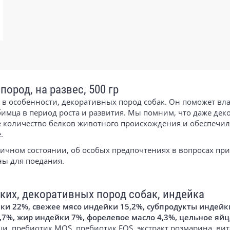
ород, на развес, 500 гр
, в особенности, декоративных пород собак. Он поможет в
имца в период роста и развития. Мы помним, что даже деко
е количество белков животного происхождения и обеспечи
.
личном состоянии, об особых предпочтениях в вопросах пр
ны для поедания.
ких, декоративных пород собак, индейка
ки 22%, свежее мясо индейки 15,2%, субпродукты индейки
,7%, жир индейки 7%, форелевое масло 4,3%, цельное яйц
пши, пребиотик MOS, пребиотик FOS, экстракт розмарина, 