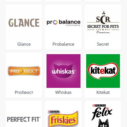
Glance
Probalance
Secret
ProХвост
Whiskas
Kitekat