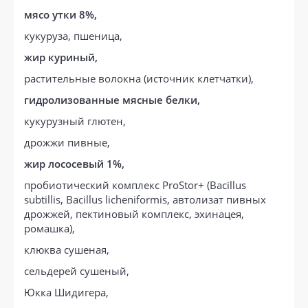
мясо утки 8%,
кукуруза, пшеница,
жир куриный,
растительные волокна (источник клетчатки),
гидролизованные мясные белки,
кукурузный глютен,
дрожжи пивные,
жир лососевый 1%,
пробиотический комплекс ProStor+ (Bacillus
subtillis, Bacillus licheniformis, автолизат пивных
дрожжей, пектиновый комплекс, эхинацея,
ромашка),
клюква сушеная,
сельдерей сушеный,
Юкка Шидигера,