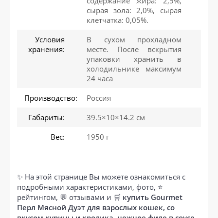
содержание жира: 2,5%,
сырая зола: 2,0%, сырая
клетчатка: 0,05%.
Условия
В сухом прохладном
хранения:
месте. После вскрытия
упаковки хранить в
холодильнике максимум
24 часа
Производство:
Россия
Габариты:
39.5×10×14.2 см
Вес:
1950 г
✨ На этой странице Вы можете ознакомиться с
подробными характеристиками, фото, ⭐
рейтингом, 💬 отзывами и 🛒
купить Gourmet
Перл Мясной Дуэт для взрослых кошек, со
вкусом курицы и кролика, нежное филе в соусе,