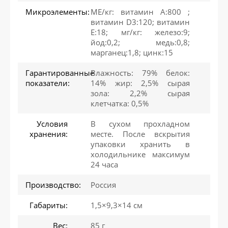
Микроэлементы:
МЕ/кг: витамин A:800 ;
витамин D3:120; витамин
Е:18; мг/кг: железо:9;
йод:0,2; медь:0,8;
марганец:1,8; цинк:15
Гарантированные
Влажность: 79% белок:
показатели:
14% жир: 2,5% сырая
зола: 2,2% сырая
клетчатка: 0,5%
Условия
В сухом прохладном
хранения:
месте. После вскрытия
упаковки хранить в
холодильнике максимум
24 часа
Производство:
Россия
Габариты:
1,5×9,3×14 см
Вес:
85 г