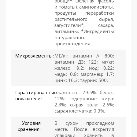
овощи* (зеленая фасоль
и томаты), аминокислоты,
продукты переработки
растительного сырья,
загустители*, сахара,
витамины. *Ингредиенты
натурального
происхождения.
Микроэлементы:
МЕ/кг: витамин А: 800;
витамин Д3: 122; мг/кг:
железо: 9.2; йод: 0.22;
медь: 0.8; марганец: 1.7;
цинк: 16.3; таурин: 500.
Гарантированные
влажность: 79.5%; белок:
показатели:
12%; содержание жира:
2.8%; сырая зола: 2.6%;
сырая клетчатка: 0.3%.
Условия
В сухом прохладном
хранения:
месте. После вскрытия
упаковки хранить в