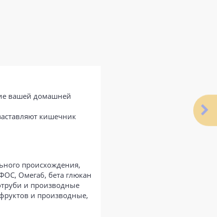
ние вашей домашней
 заставляют кишечник
льного происхождения,
ФОС, Омега6, бета глюкан
 отруби и производные
 фруктов и производные,