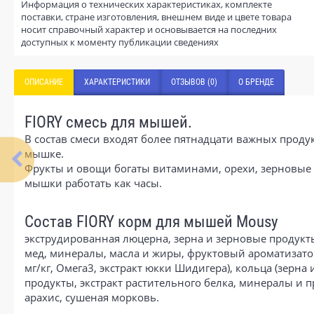
Информация о технических характеристиках, комплекте
поставки, стране изготовления, внешнем виде и цвете товара
носит справочный характер и основывается на последних
доступных к моменту публикации сведениях
ОПИСАНИЕ
ХАРАКТЕРИСТИКИ
ОТЗЫВОВ (0)
О БРЕНДЕ
FIORY смесь для мышей.
В состав смеси входят более пятнадцати важных прод
мышке.
Фрукты и овощи богаты витаминами, орехи, зерновые 
мышки работать как часы.
Состав FIORY корм для мышей Mousy
экструдированная люцерна, зерна и зерновые продукт
мед, минералы, масла и жиры, фруктовый ароматизатор
мг/кг, Омега3, экстракт юкки Шидигера), кольца (зер
продукты, экстракт растительного белка, минералы и 
арахис, сушеная морковь.