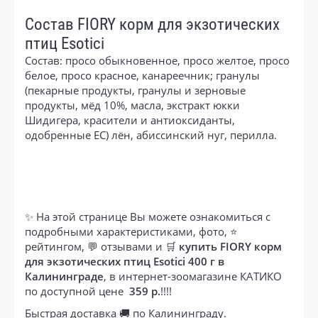
Состав FIORY корм для экзотических
птиц Esotici
Состав: просо обыкновенное, просо желтое, просо
белое, просо красное, канареечник; гранулы
(пекарные продукты, гранулы и зерновые
продукты, мёд 10%, масла, экстракт юкки
Шидигера, красители и антиоксиданты,
одобренные ЕС) лён, абиссинский нуг, перилла.
✨ На этой странице Вы можете ознакомиться с
подробными характеристиками, фото, ⭐
рейтингом, 💬 отзывами и 🛒
купить FIORY корм
для экзотических птиц Esotici 400 г в
Калининграде
, в интернет-зоомагазине КАТИКО
по доступной цене
359 р.
!!!!
Быстрая доставка 🚚 по Калининграду.