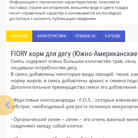
Информация о технических характеристиках, комплекте
поставки, стране изготовления, внешнем виде и цвете товара
носит справочный характер и основывается на последних
доступных к моменту публикации сведениях
ОПИСАНИЕ
ХАРАКТЕРИСТИКИ
ОТЗЫВОВ (0)
О БРЕНДЕ
FIORY корм для дегу (Южно-Американские
Смесь содержит очень большое количество трав, сена,
пищевым потребностям дегу.
В смесь добавлены некоторые виды овощей, такие, как
норму жиров, в смесь добавлены арахис и семена под
Дополнительные преимущества смеси это добавление г
- Фруктовые олигосахариды - F.O.S. , которые извлек
субстрат, необходимый для роста полезных микроорга
- Органический селен – селен – это очень важный ми
соединяют между собой клетки.