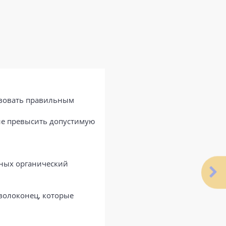
ствовать правильным
 не превысить допустимую
тных органический
волоконец, которые