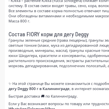
- Юкка – растение Юкка (Yucca Schidigera) снижает ко
систему. В состав смеси входят травы, сено, кора, вол
Все элементы в составе корма полностью отвечают пи
Они обогащены витаминами и необходимыми макроэле
Масса 800 г.
Состав FIORY корм для дегу Deggy
Гранулы зеленые средние (трава люцерны), гранулы зе
светлые тонкие (злаки, мука из дегидрированной люц
производные, минералы, масла), гранулы красные тонк
юкки Шидигера, красители и консерванты, одобренные
растительного происхождения, экстракты растительных
морковь дегидрированная, подсолнечник полосатый, 
✨ На этой странице Вы можете ознакомиться с подробн
дегу Deggy 800 г в Калининграде
, в интернет-зоомаг
Быстрая доставка 🚚 по Калининграду.
Если у Вас возникают вопросы по товару или труднос
WhatsApp/Telegram/Viber