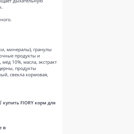
ащищает дыхательную
ы.
ного.
ки, минералы), гранулы
лочные продукты и
мёд 10%, масла, экстракт
церны, продукты
ный, свекла кормовая,
🛒
купить FIORY корм для
е в