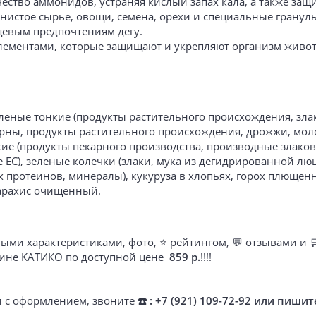
личество аммонидов, устраняя кислый запах кала, а также з
окнистое сырье, овощи, семена, орехи и специальные гранул
щевым предпочтениям дегу.
ментами, которые защищают и укрепляют организм живот
леные тонкие (продукты растительного происхождения, зла
ерны, продукты растительного происхождения, дрожжи, мо
ие (продукты пекарного производства, производные злаков, 
 ЕС), зеленые колечки (злаки, мука из дегидрированной лю
 протеинов, минералы), кукуруза в хлопьях, горох плющен
арахис очищенный.
ыми характеристиками, фото, ⭐ рейтингом, 💬 отзывами и 
азине КАТИКО по доступной цене
859 р.
!!!!
ти с оформлением, звоните
☎️ : +7 (921) 109-72-92 или пишит