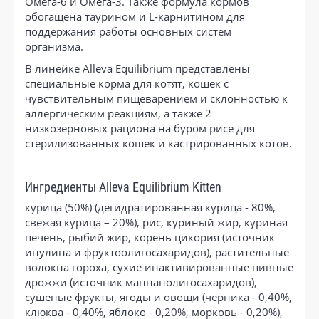
Омега-6 и Омега-3. Также формула кормов
обогащена таурином и L-карнитином для
поддержания работы основных систем
организма.
В линейке Alleva Equilibrium представлены
специальные корма для котят, кошек с
чувствительным пищеварением и склонностью к
аллергическим реакциям, а также 2
низкозерновых рациона на буром рисе для
стерилизованных кошек и кастрированных котов.
Ингредиенты Alleva Equilibrium Kitten
курица (50%) (дегидратированная курица - 80%,
свежая курица – 20%), рис, куриный жир, куриная
печень, рыбий жир, корень цикория (источник
инулина и фруктоолигосахаридов), растительные
волокна гороха, сухие инактивированные пивные
дрожжи (источник маннанолигосахаридов),
сушеные фрукты, ягоды и овощи (черника - 0,40%,
клюква - 0,40%, яблоко - 0,20%, морковь - 0,20%),