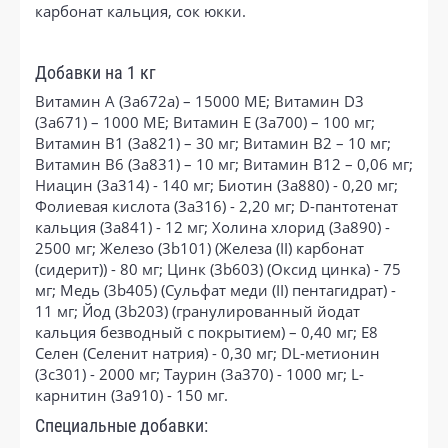
карбонат кальция, сок юкки.
Добавки на 1 кг
Витамин А (3a672a) – 15000 МЕ; Витамин D3
(3a671) – 1000 МЕ; Витамин Е (3а700) – 100 мг;
Витамин B1 (3a821) – 30 мг; Витамин B2 – 10 мг;
Витамин B6 (3a831) – 10 мг; Витамин B12 – 0,06 мг;
Ниацин (3а314) - 140 мг; Биотин (3a880) - 0,20 мг;
Фолиевая кислота (3a316) - 2,20 мг; D-пантотенат
кальция (3a841) - 12 мг; Холина хлорид (3a890) -
2500 мг; Железо (3b101) (Железа (II) карбонат
(сидерит)) - 80 мг; Цинк (3b603) (Оксид цинка) - 75
мг; Медь (3b405) (Сульфат меди (II) пентагидрат) -
11 мг; Йод (3b203) (гранулированный йодат
кальция безводный с покрытием) – 0,40 мг; E8
Селен (Селенит натрия) - 0,30 мг; DL-метионин
(3c301) - 2000 мг; Таурин (3a370) - 1000 мг; L-
карнитин (3a910) - 150 мг.
Специальные добавки: