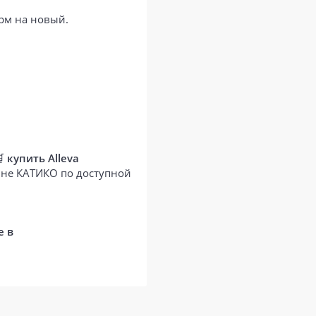
орм на новый.
🛒
купить Alleva
зине КАТИКО по доступной
е в