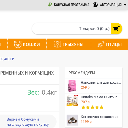
БОНУСНАЯ ПРОГРАММА
АВТОРИЗАЦИЯ
Товаров 0 (0 р.)
И
КОШКИ
ГРЫЗУНЫ
ПТИЦЫ
К, 400 ГР
 БЕРЕМЕННЫХ И КОРМЯЩИХ
РЕКОМЕНДУЕМ
Наполнитель для кошачьего туалета Цеосан, впитывающий, для котят, 5 л
269 р.
Вес:
0.4кг
Unitabs Мама+Китти паста c B9 для котят , беременных и кормящих кошек 120 мл
707 р.
Когтеточка-лежанка из гофрокартона Тумяу Айс для кошек, 65 х 25 х 22 см., цвет в ассортименте
Вернём бонусами
1199 р.
на следующую покупку