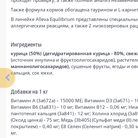
проходят проверку, а также полный анализ незаменим
Также формула кормов обогащена таурином и L-карни
В линейке Alleva Equilibrium представлены специальн
аллергическим реакциям, а также 2 низкозерновых ра
Ингредиенты
курица (50%) (дегидратированная курица - 80%, свеж
(источник инулина и фруктоолигосахаридов), растите
маннанолигосахаридов),
сушеные фрукты, ягоды и овощ
кальция, сок юкки.
Добавки на 1 кг
Витамин А (3a672a) – 15000 МЕ; Витамин D3 (3a671) – 10
Витамин B6 (3a831) – 10 мг; Витамин B12 – 0,06 мг; Ниаци
пантотенат кальция (3a841) - 12 мг; Холина хлорид (3a890
(Оксид цинка) - 75 мг; Медь (3b405) (Сульфат меди (II)
покрытием) – 0,40 мг; E8 Селен (Селенит натрия) - 0,30 м
мг.