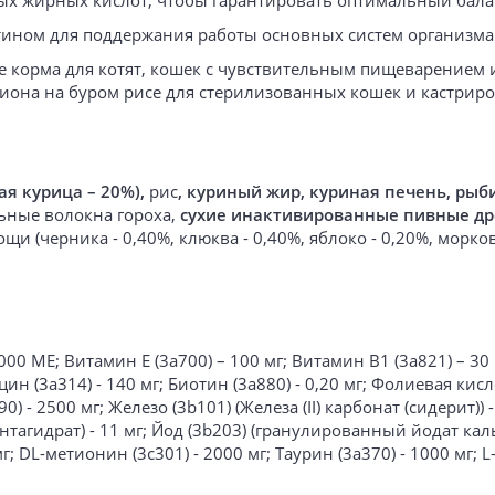
ых жирных кислот, чтобы гарантировать оптимальный балан
тином для поддержания работы основных систем организма
ые корма для котят, кошек с чувствительным пищеварением 
циона на буром рисе для стерилизованных кошек и кастрир
ая курица – 20%),
рис
, куриный жир, куриная печень, рыб
льные волокна гороха,
сухие инактивированные пивные др
и (черника - 0,40%, клюква - 0,40%, яблоко - 0,20%, морков
00 МЕ; Витамин Е (3а700) – 100 мг; Витамин B1 (3a821) – 30 
н (3а314) - 140 мг; Биотин (3a880) - 0,20 мг; Фолиевая кислот
) - 2500 мг; Железо (3b101) (Железа (II) карбонат (сидерит)) 
 пентагидрат) - 11 мг; Йод (3b203) (гранулированный йодат к
г; DL-метионин (3c301) - 2000 мг; Таурин (3a370) - 1000 мг; L