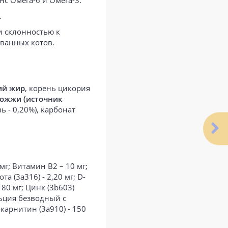
с Омега-6 и Омега-3.
.
и склонностью к
ованных котов.
ий жир
, корень цикория
ожжи (источник
ь - 0,20%), карбонат
мг; Витамин B2 – 10 мг;
а (3a316) - 2,20 мг; D-
- 80 мг; Цинк (3b603)
альция безводный с
-карнитин (3a910) - 150