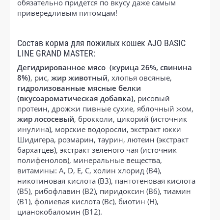
обязательно придется по вкусу даже самым
привередливым питомцам!
Состав корма для пожилых кошек AJO BASIC
LINE GRAND MASTER:
Дегидрированное мясо (курица 26%, свинина
8%)
, рис,
жир животный
, хлопья овсяные,
гидролизованные мясные белки
(вкусоароматическая добавка)
, рисовый
протеин, дрожжи пивные сухие, яблочный жом,
жир лососевый
, брокколи, цикорий (источник
инулина), морские водоросли, экстракт юкки
Шидигера, розмарин, таурин, лютеин (экстракт
бархатцев), экстракт зеленого чая (источник
полифенолов), минеральные вещества,
витамины: А, D, Е, С, холин хлорид (В4),
никотиновая кислота (В3), пантотеновая кислота
(В5), рибофлавин (В2), пиридоксин (В6), тиамин
(В1), фолиевая кислота (Вc), биотин (Н),
цианокобаломин (В12).