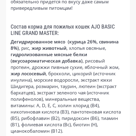
обязательно придется по вкусу даже самым
привередливым питомцам!
Состав корма для пожилых кошек AJO BASIC
LINE GRAND MASTER:
Дегидрированное мясо (курица 26%, свинина
8%)
, рис,
жир животный
, хлопья овсяные,
гидролизованные мясные белки
(вкусоароматическая добавка)
, рисовый
протеин, дрожжи пивные сухие, яблочный жом,
жир лососевый
, брокколи, цикорий (источник
инулина), морские водоросли, экстракт юкки
Шидигера, розмарин, таурин, лютеин (экстракт
бархатцев), экстракт зеленого чая (источник
полифенолов), минеральные вещества,
витамины: А, D, Е, С, холин хлорид (В4),
никотиновая кислота (В3), пантотеновая кислота
(В5), рибофлавин (В2), пиридоксин (В6), тиамин
(В1), фолиевая кислота (Вc), биотин (Н),
цианокобаломин (В12).