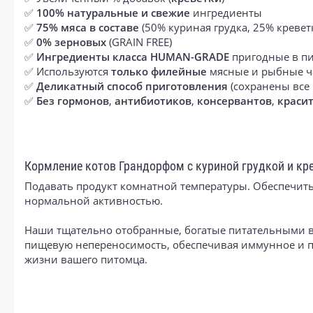
✅
100% натуральные и свежие
ингредиенты
✅
75% мяса в составе
(50% куриная грудка, 25% кревет
✅
0% зерновых
(GRAIN FREE)
✅
Ингредиенты класса HUMAN-GRADE
пригодные в п
✅ Используются
только филейные
мясные и рыбные ч
✅
Деликатный способ приготовления
(cохранены все
✅
Без гормонов
,
антибиотиков
,
консервантов
,
краси
Кормление котов Грандорфом с куриной грудкой и кр
Подавать продукт комнатной температуры. Обеспечить 
нормальной активностью.
Наши тщательно отобранные, богатые питательными в
пищевую непереносимость, обеспечивая иммунное и п
жизни вашего питомца.