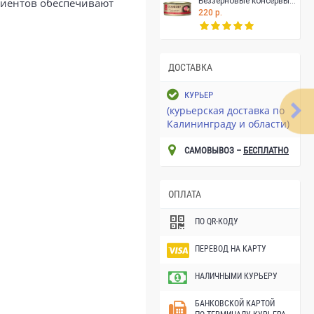
диентов обеспечивают
Беззерновые консервы GRANDORF для особо аллергенных кошек всех возрастов, филе тунца с креветками в собственном соку, 70 гр
220 р.
ДОСТАВКА
КУРЬЕР
(курьерская доставка по
Калининграду и области)
САМОВЫВОЗ –
БЕСПЛАТНО
ОПЛАТА
ПО QR-КОДУ
ПЕРЕВОД НА КАРТУ
НАЛИЧНЫМИ КУРЬЕРУ
БАНКОВСКОЙ КАРТОЙ