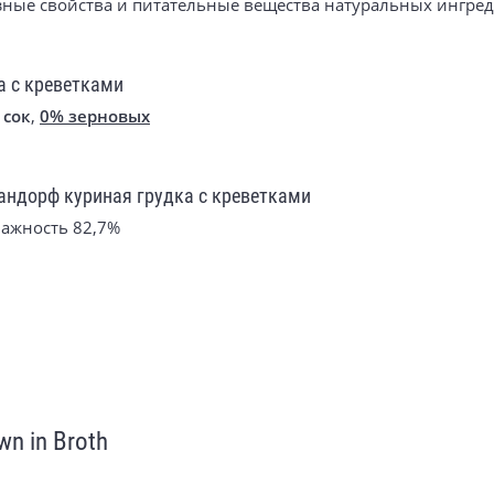
зные свойства и питательные вещества натуральных ингре
а с креветками
 сок
,
0% зерновых
андорф куриная грудка с креветками
лажность 82,7%
n in Broth