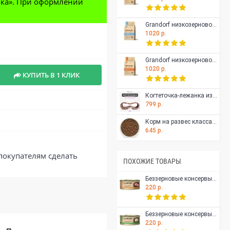
авка». При оформлении
Grandorf низкозерновой корм для взрослых кошек, для здоровья кожи и шерсти или склонных к аллергии, белая рыба с индейкой, 400 гр
1020 р.
Grandorf низкозерновой корм для взрослых и пожилых стерилизованных кошек с чувствительным ЖКТ или склонных к аллергии, индейка, 400 гр
1020 р.
КУПИТЬ В 1 КЛИК
Когтеточка-лежанка из гофрокартона Тумяу Айс Mini для кошек, 54 х 21 х 20 см
799 р.
Корм на развес класса холистик Grandorf для домашних кошек, с чувствительным ЖКТ или склонных к аллергии, ягненок с индейкой, 500 гр
645 р.
покупателям сделать
ПОХОЖИЕ ТОВАРЫ
Беззерновые консервы GRANDORF для особо аллергенных кошек всех возрастов, филе тунца с куриной грудкой в собственном соку 70 гр
220 р.
Беззерновые консервы GRANDORF для особо аллергенных кошек всех возрастов, куриная грудка в собственном соку 70 гр
220 р.