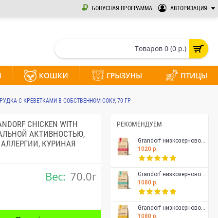
БОНУСНАЯ ПРОГРАММА
АВТОРИЗАЦИЯ
Товаров 0 (0 р.)
И
КОШКИ
ГРЫЗУНЫ
ПТИЦЫ
УДКА С КРЕВЕТКАМИ В СОБСТВЕННОМ СОКУ, 70 ГР
NDORF CHICKEN WITH
РЕКОМЕНДУЕМ
МАЛЬНОЙ АКТИВНОСТЬЮ,
Grandorf низкозерновой корм для взрослых домашних кошек, с чувствительным ЖКТ или склонных к аллергии, ягненок с индейкой, 400 гр
АЛЛЕРГИИ, КУРИНАЯ
1020 р.
Вес:
70.0г
Grandorf низкозерновой корм с пробиотиками для взрослых домашних кошек, с чувствительным ЖКТ или склонных к аллергии, 4 вида мяса, 400 гр
1080 р.
Grandorf низкозерновой корм с пробиотиками для взрослых и пожилых стерилизованных кошек, с чувствительным ЖКТ или склонных к аллергии, 4 вида мяса, 400 гр
1080 р.