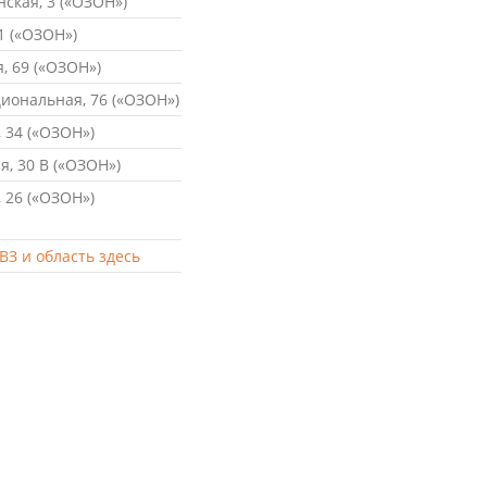
ская, 3 («ОЗОН»)
1 («ОЗОН»)
, 69 («ОЗОН»)
ональная, 76 («ОЗОН»)
 34 («ОЗОН»)
, 30 В («ОЗОН»)
 26 («ОЗОН»)
ВЗ и область здесь