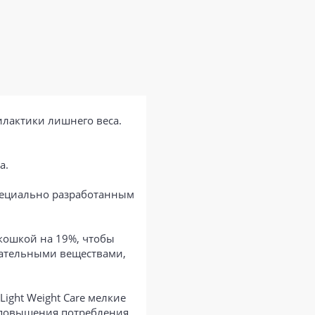
илактики лишнего веса.
а.
специально разработанным
 кошкой на 19%, чтобы
тательными веществами,
ght Weight Care мелкие
з повышения потребления