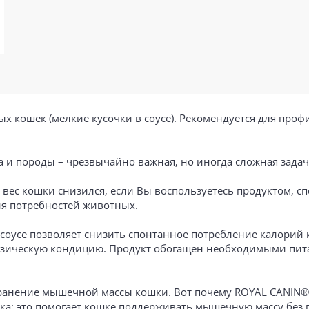
кошек (мелкие кусочки в соусе). Рекомендуется для проф
а и породы – чрезвычайно важная, но иногда сложная задач
 вес кошки снизился, если Вы воспользуетесь продуктом, 
ия потребностей животных.
 соусе позволяет снизить спонтанное потребление калорий
физическую кондицию. Продукт обогащен необходимыми пи
ранение мышечной массы кошки. Вот почему ROYAL CANIN®Li
лка: это помогает кошке поддерживать мышечную массу бе