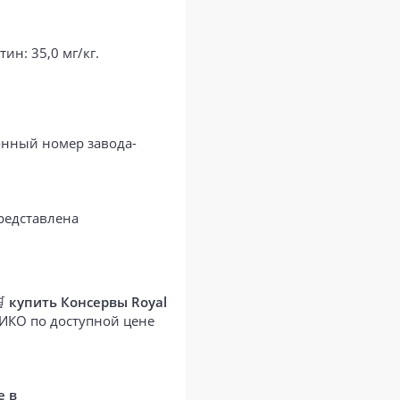
ин: 35,0 мг/кг.
ионный номер завода-
редставлена
🛒
купить Консервы Royal
ТИКО по доступной цене
е в