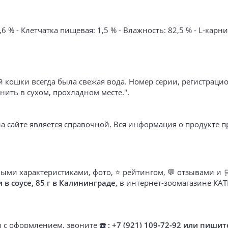
 % - Клетчатка пищевая: 1,5 % - Влажность: 82,5 % - L-карнит
й кошки всегда была свежая вода. Номер серии, регистрац
нить в сухом, прохладном месте.".
а сайте является справочной. Вся информация о продукте п
ыми характеристиками, фото, ⭐ рейтингом, 💬 отзывами и 
 в соусе, 85 г в Калининграде
, в интернет-зоомагазине КА
ти с оформлением, звоните
☎️ : +7 (921) 109-72-92 или пишит