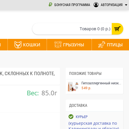
БОНУСНАЯ ПРОГРАММА
АВТОРИЗАЦИЯ
Товаров 0 (0 р.)
И
КОШКИ
ГРЫЗУНЫ
ПТИЦЫ
К, СКЛОННЫХ К ПОЛНОТЕ,
ПОХОЖИЕ ТОВАРЫ
Гипоаллергенный низкозерновой корм Brit Care с морской рыбой и индейкой для стерилизованных кошек, контроль веса, 400 гр
549 р.
Вес:
85.0г
ДОСТАВКА
КУРЬЕР
(курьерская доставка по
Калининграду и области)