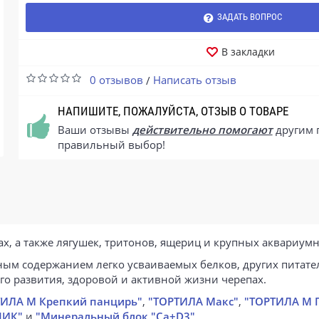
ЗАДАТЬ ВОПРОС
В закладки
0 отзывов
Написать отзыв
/
НАПИШИТЕ, ПОЖАЛУЙСТА, ОТЗЫВ О ТОВАРЕ
Ваши отзывы
действительно помогают
другим 
правильный выбор!
, а также лягушек, тритонов, ящериц и крупных аквариум
ным содержанием легко усваиваемых белков, других питате
о развития, здоровой и активной жизни черепах.
ТИЛА М Крепкий панцирь"
,
"ТОРТИЛА Макс"
,
"ТОРТИЛА М 
ЧИК"
и
"Минеральный блок "Ca+D3"
.