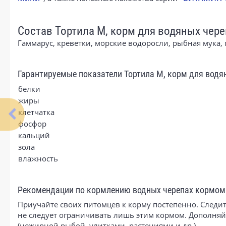
Состав Тортила М, корм для водяных чере
Гаммарус, креветки, морские водоросли, рыбная мука
Гарантируемые показатели Тортила М, корм для водя
белки
жиры
клетчатка
фосфор
кальций
зола
влажность
Рекомендации по кормлению водных черепах кормом
Приучайте своих питомцев к корму постепенно. Следит
не следует ограничивать лишь этим кормом. Дополня
(нежирной рыбой, улитками, растениями и др.).