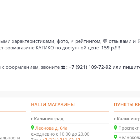
ыми характеристиками, фото, ⭐ рейтингом, 💬 отзывами и 
нет-зоомагазине КАТИКО по доступной цене
159 р.
!!!!
ти с оформлением, звоните
☎️ : +7 (921) 109-72-92 или пишит
НАШИ МАГАЗИНЫ
ПУНКТЫ В
г.Калининград
г.Калининг
Леонова д. 64а
Проспект 
ежедневно с 10.00 до 20.00
Челнокова
альности
Тел.:
+7 (921) 710-63-17