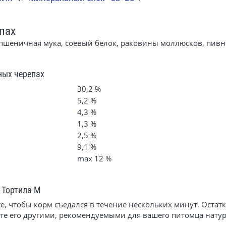
пах
, пшеничная мука, соевый белок, раковины моллюсков, пивн
ных черепах
30,2 %
5,2 %
4,3 %
1,3 %
2,5 %
9,1 %
max 12 %
 Тортила М
е, чтобы корм съедался в течение нескольких минут. Остат
йте его другими, рекомендуемыми для вашего питомца нат