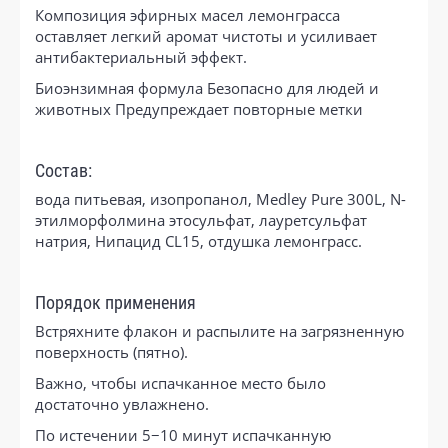
Композиция эфирных масел лемонграсса
оставляет легкий аромат чистоты и усиливает
антибактериальный эффект.
Биоэнзимная формула Безопасно для людей и
животных Предупреждает повторные метки
Состав:
вода питьевая, изопропанол, Мedley Pure 300L, N-
этилморфолмина этосульфат, лауретсульфат
натрия, Нипацид CL15, отдушка лемонграсс.
Порядок применения
Встряхните флакон и распылите на загрязненную
поверхность (пятно).
Важно, чтобы испачканное место было
достаточно увлажнено.
По истечении 5−10 минут испачканную