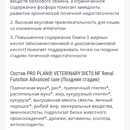
веществ белкового обмена, а ограниченное
содержание фосфора помогает замедлить
развитие хронической почечной недостаточности
2. Высокая вкусовая привлекательность для кошек
со сниженным аппетитом
3. Повышенное содержание Омега-3 жирных
кислот (эйкозапентаеновой и докозагексаеновой
кислот) помогает поддерживать почки на поздних
стадиях почечной недостаточности
Состав PRO PLAN® VETERINARY DIETS NF Renal
Function Advanced care (Поздняя стадия)
Пшеничная мука*, рис*, пшеничный глютен*,
растительная мука*, жир, кукурузный глютен*,
кукуруза*, высушенная мякоть свеклы, яичный
порошок*, рыбий жир, минеральные вещества,
аминокислоты, гидролизат белка животного
происхождения*, дрожжи, витамины, ксилоза,
антиоксиданты.