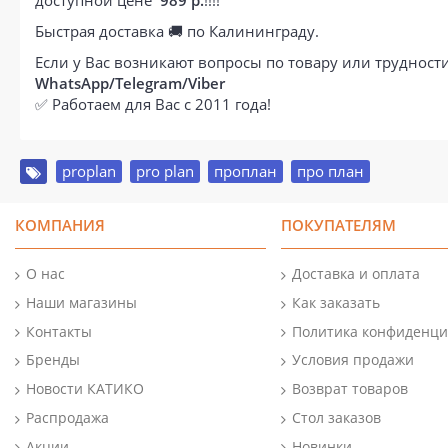
доступной цене
989 р.
!!!!
Быстрая доставка 🚚 по Калининграду.
Если у Вас возникают вопросы по товару или труднос
WhatsApp/Telegram/Viber
✅ Работаем для Вас с 2011 года!
proplan
,
pro plan
,
проплан
,
про план
КОМПАНИЯ
ПОКУПАТЕЛЯМ
О нас
Доставка и оплата
Наши магазины
Как заказать
Контакты
Политика конфиденци
Бренды
Условия продажи
Новости КАТИКО
Возврат товаров
Распродажа
Стол заказов
Акции
Новинки