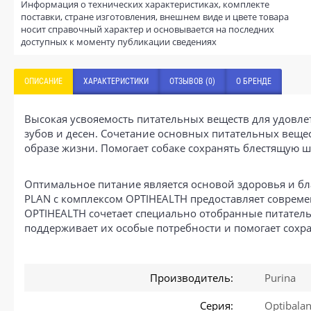
Информация о технических характеристиках, комплекте
поставки, стране изготовления, внешнем виде и цвете товара
носит справочный характер и основывается на последних
доступных к моменту публикации сведениях
ОПИСАНИЕ
ХАРАКТЕРИСТИКИ
ОТЗЫВОВ (0)
О БРЕНДЕ
Высокая усвояемость питательных веществ для удовле
зубов и десен. Сочетание основных питательных веще
образе жизни. Помогает собаке сохранять блестящую ш
Оптимальное питание является основой здоровья и б
PLAN с комплексом OPTIHEALTH предоставляет совреме
OPTIHEALTH сочетает специально отобранные питател
поддерживает их особые потребности и помогает сохр
Производитель:
Purina
Серия:
Optibala