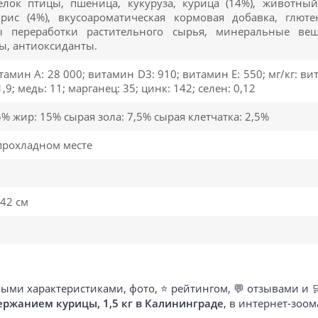
елок птицы, пшеница, кукуруза, курица (14%), животный
 рис (4%), вкусоароматическая кормовая добавка, глюте
ы переработки растительного сырья, минеральные вещ
ы, антиоксиданты.
тамин A: 28 000; витамин D3: 910; витамин E: 550; мг/кг: ви
1,9; медь: 11; марганец: 35; цинк: 142; селен: 0,12
5% жир: 15% сырая зола: 7,5% сырая клетчатка: 2,5%
прохладном месте
42 см
ыми характеристиками, фото, ⭐ рейтингом, 💬 отзывами и 
ержанием курицы, 1,5 кг в Калининграде
, в интернет-зоо