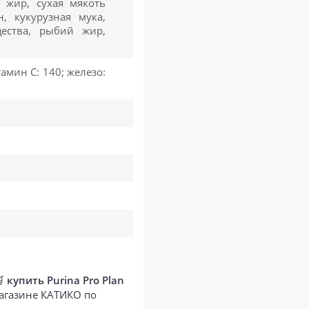
 жир, сухая мякоть
н, кукурузная мука,
ества, рыбий жир,
тамин C: 140; железо:
🛒
купить Purina Pro Plan
магазине КАТИКО по