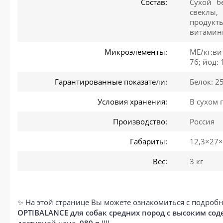
Состав:
Сухой б
свеклы,
продукт
витамин
Микроэлементы:
МЕ/кг:ви
76; йод: 
Гарантированные показатели:
Белок: 2
Условия хранения:
В сухом 
Производство:
Россия
Габариты:
12,3×27×
Вес:
3 кг
✨ На этой странице Вы можете ознакомиться с подробн
OPTIBALANCE для собак средних пород с высоким сод