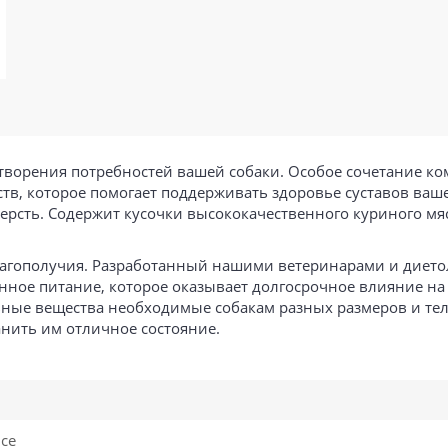
творения потребностей вашей собаки. Особое сочетание ко
ств, которое помогает поддерживать здоровье суставов ваш
ерсть. Содержит кусочки высококачественного куриного мяс
лагополучия. Разработанный нашими ветеринарами и дието
нное питание, которое оказывает долгосрочное влияние на 
ьные вещества необходимые собакам разных размеров и те
анить им отличное состояние.
nce