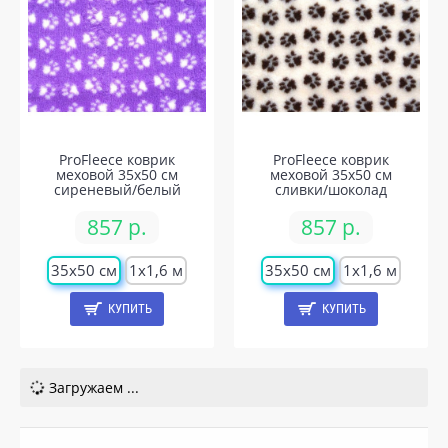
ProFleece коврик
ProFleece коврик
меховой 35х50 см
меховой 35х50 см
сиреневый/белый
сливки/шоколад
857 р.
857 р.
35х50 см
1х1,6 м
35х50 см
1х1,6 м
КУПИТЬ
КУПИТЬ
Загружаем ...