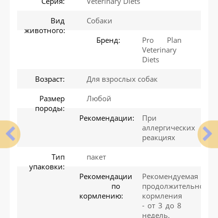
Серия:
Veterinary Diets
Вид
Собаки
животного:
Бренд:
Pro Plan
Veterinary
Diets
Возраст:
Для взрослых собак
Размер
Любой
породы:
Рекомендации:
При
аллергических
реакциях
Тип
пакет
упаковки:
Рекомендации
Рекомендуемая
по
продолжительность
кормлению:
кормления
- от 3 до 8
недель.