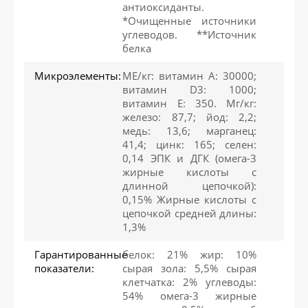
антиоксиданты.
*Очищенные источники
углеводов. **Источник
белка
Микроэлементы:
МЕ/кг: витамин А: 30000;
витамин D3: 1000;
витамин E: 350. Мг/кг:
железо: 87,7; йод: 2,2;
медь: 13,6; марганец:
41,4; цинк: 165; селен:
0,14 ЭПК и ДГК (омега-3
жирные кислоты с
длинной цепочкой):
0,15% Жирные кислоты с
цепочкой средней длины:
1,3%
Гарантированные
белок: 21% жир: 10%
показатели:
сырая зола: 5,5% сырая
клетчатка: 2% углеводы:
54% омега-3 жирные