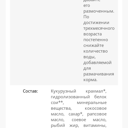
его
размоченным.
По
достижении
трехмесячного
возраста
постепенно
снижайте
количество
воды,
добавляемой
для
размачивания
корма.
Состав:
Кукурузный крахмал*,
гидролизованный белок
сои**, минеральные
вещества, кокосовое
масло, сахар*, рапсовое
масло, соевое масло,
рыбий жир, витамины,