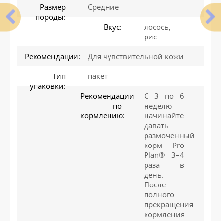
Размер
Средние
породы:
Вкус:
лосось,
рис
Рекомендации:
Для чувствительной кожи
Тип
пакет
упаковки:
Рекомендации
С 3 по 6
по
неделю
кормлению:
начинайте
давать
размоченный
корм Pro
Plan® 3–4
раза в
день.
После
полного
прекращения
кормления