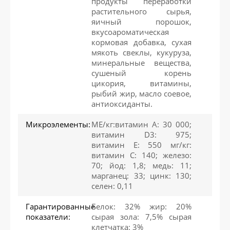
продукты переработки
растительного сырья,
яичный порошок,
вкусоароматическая
кормовая добавка, сухая
мякоть свеклы, кукуруза,
минеральные вещества,
сушеный корень
цикория, витамины,
рыбий жир, масло соевое,
антиоксиданты.
Микроэлементы:
МЕ/кг:витамин A: 30 000;
витамин D3: 975;
витамин E: 550 мг/кг:
витамин C: 140; железо:
70; йод: 1,8; медь: 11;
марганец: 33; цинк: 130;
селен: 0,11
Гарантированные
Белок: 32% жир: 20%
показатели:
сырая зола: 7,5% сырая
клетчатка: 3%