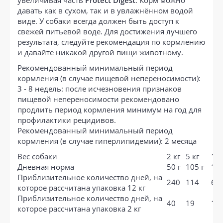
давать как в сухом, так и в увлажнённом водой
виде. У собаки всегда должен быть доступ к
свежей питьевой воде. Для достижения лучшего
результата, следуйте рекомендация по кормлению
и давайте никакой другой пищи животному.
Рекомендованный минимальный период
кормления (в случае пищевой непереносимости):
3 - 8 недель: после исчезновения признаков
пищевой непереносимости рекомендовано
продлить период кормления минимум на год для
профилактики рецидивов.
Рекомендованный минимальный период
кормления (в случае гиперлипидемии): 2 месяца
Вес собаки
2 кг
5 кг
10 
Дневная норма
50 г
105 г
175
Приблизительное количество дней, на
240
114
69
которое рассчитана упаковка 12 кг
Приблизительное количество дней, на
40
19
11
которое рассчитана упаковка 2 кг