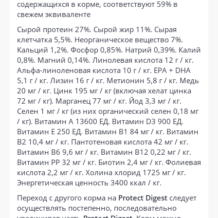
содержащихся в корме, соответствуют 59% в
свежем эквиваленте
Сырой протеин 27%. Сырой жир 11%. Сырая
клетчатка 5,5%. Неорганическое вещество 7%.
Кальций 1,2%. Фосфор 0,85%. Натрий 0,39%. Калий
0,8%. Магний 0,14%. Линолевая кислота 12 г / кг.
Альфа-линоленовая кислота 10 г / кг. EPA + DHA
5,1 г / кг. Лизин 16 г / кг. Метионин 5,8 г / кг. Медь
20 мг / кг. Цинк 195 мг / кг (включая хелат цинка
72 мг / кг). Марганец 77 мг / кг. Йод 3,3 мг / кг.
Селен 1 мг / кг (из них органический селен 0,18 мг
/ кг). Витамин А 13600 ЕД. Витамин D3 900 ЕД.
Витамин Е 250 ЕД. Витамин B1 84 мг / кг. Витамин
В2 10,4 мг / кг. Пантотеновая кислота 42 мг / кг.
Витамин B6 9,6 мг / кг. Витамин B12 0,22 мг / кг.
Витамин РР 32 мг / кг. Биотин 2,4 мг / кг. Фолиевая
кислота 2,2 мг / кг. Холина хлорид 1725 мг / кг.
Энергетическая ценность 3400 ккал / кг.
Переход с другого корма на
Protect Digest
следует
осуществлять постепенно, последовательно
увеличивая часть
Protect Digest
. Корм можно