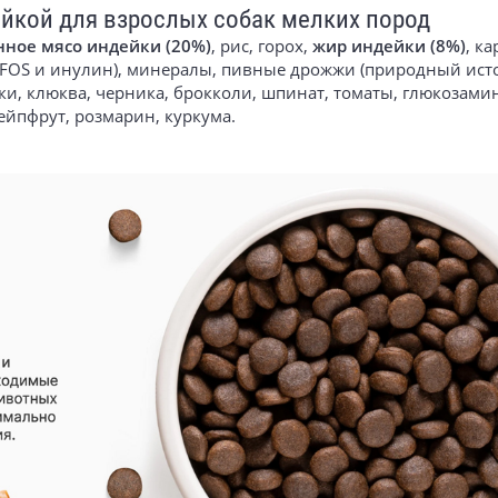
ейкой для взрослых собак мелких пород
нное мясо индейки (20%)
, рис, горох,
жир индейки (8%)
, к
 FOS и инулин), минералы, пивные дрожжи (природный ист
оки, клюква, черника, брокколи, шпинат, томаты, глюкозами
рейпфрут, розмарин, куркума.