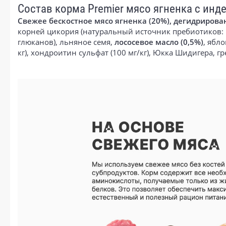
Состав корма Premier мясо ягненка с инд
Свежее бескостное мясо ягненка (20%), дегидрирова
корней цикория (натуральный источник пребиотиков:
глюканов), льняное семя,
лососевое масло (0,5%)
, ябл
кг), хондроитин сульфат (100 мг/кг), Юкка Шидигера, г