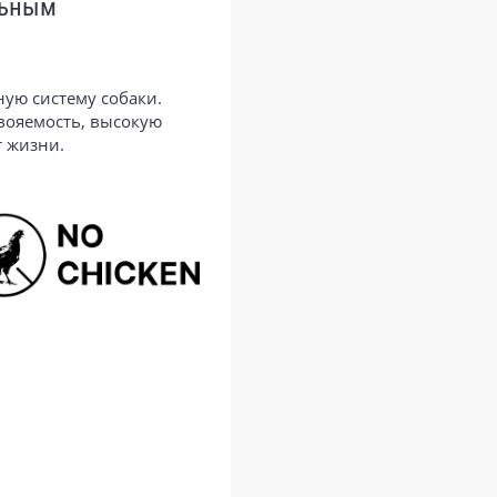
льным
ую систему собаки.
свояемость, высокую
т жизни.