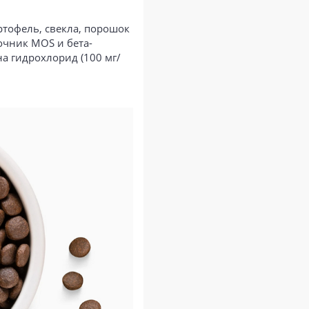
артофель, свекла, порошок
очник MOS и бета-
на гидрохлорид (100 мг/