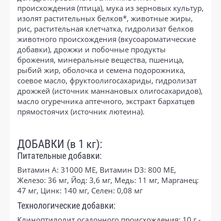
происхождения (птица), мука из зерновых культур,
изолят растительных белков*, животные жиры,
рис, растительная клетчатка, гидролизат белков
животного происхождения (вкусоароматические
добавки), дрожжи и побочные продукты
брожения, минеральные вещества, пшеница,
рыбий жир, оболочка и семена подорожника,
соевое масло, фруктоолигосахариды, гидролизат
дрожжей (источник мaннановых олигосахаридов),
масло огуречника аптечного, экстракт бархатцев
прямостоячих (источник лютеина).
ДОБАВКИ (в 1 кг):
Питательные добавки:
Витамин A: 31000 ME, Витамин D3: 800 ME,
Железо: 36 мг, Йод: 3,6 мг, Медь: 11 мг, Марганец:
47 мг, Цинк: 140 мг, Ceлeн: 0,08 мг
Технологические добавки:
Клиноптилолит осадочного происхождения: 10 г -