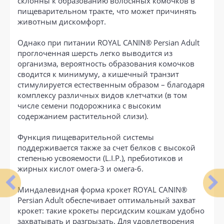
склонны к образованию волосяных комочков в
пищеварительном тракте, что может причинять
животным дискомфорт.
Однако при питании ROYAL CANIN® Persian Adult
проглоченная шерсть легко выводится из
организма, вероятность образования комочков
сводится к минимуму, а кишечный транзит
стимулируется естественным образом – благодаря
комплексу различных видов клетчатки (в том
числе семени подорожника с высоким
содержанием растительной слизи).
Функция пищеварительной системы
поддерживается также за счет белков с высокой
степенью усвояемости (L.I.P.), пребиотиков и
жирных кислот омега-3 и омега-6.
Миндалевидная форма крокет ROYAL CANIN®
Persian Adult обеспечивает оптимальный захват
крокет: такие крокеты персидским кошкам удобно
захватывать и разгрызать. Для удовлетворения