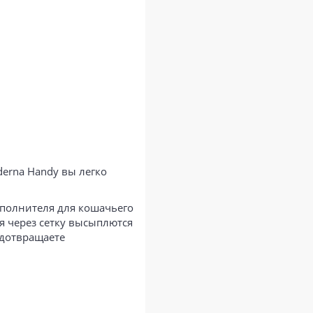
erna Handy вы легко
аполнителя для кошачьего
ля через сетку высыплются
едотвращаете