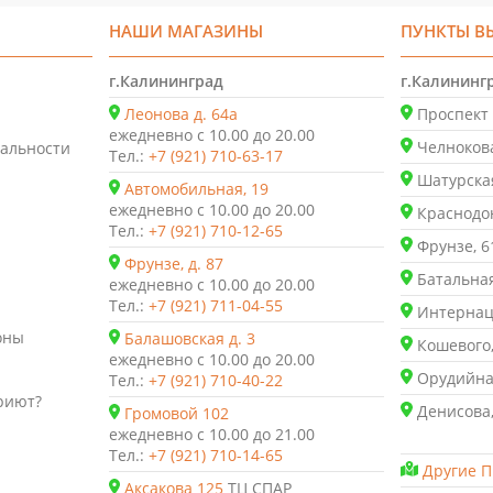
НАШИ МАГАЗИНЫ
ПУНКТЫ В
г.Калининград
г.Калининг
Леонова д. 64а
Проспект 
ежедневно с 10.00 до 20.00
Челнокова
альности
Тел.:
+7 (921) 710-63-17
Шатурская
Автомобильная, 19
ежедневно с 10.00 до 20.00
Краснодон
Тел.:
+7 (921) 710-12-65
Фрунзе, 6
Фрунзе, д. 87
Батальная
ежедневно с 10.00 до 20.00
Тел.:
+7 (921) 711-04-55
Интернаци
оны
Балашовская д. 3
Кошевого,
ежедневно с 10.00 до 20.00
Орудийная
Тел.:
+7 (921) 710-40-22
риют?
Денисова,
Громовой 102
ежедневно с 10.00 до 21.00
Тел.:
+7 (921) 710-14-65
Другие П
Аксакова 125
ТЦ СПАР