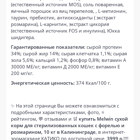
(естественный источник MOS), соль поваренная,
яичный порошок из яиц перепелов, , L-метионин,
таурин, пребиотик, антиоксиданты ( экстракт
розмарина), L-карнитин, экстракт цикория
(естественный источник FOS и инулина), Юкка
шидигера.
Гарантированные показатели:
сырой протеин
34%; сырой жир 14%; сырая клетчатка 1,1%; сырая
зола 5,6%; кальций 1,2%; фосфор 0,8%; витамин A
30000 МЕ/кг; витамин Д 2000 МЕ/кг; витамин E
200 мг/кг.
Энергетическая ценность:
374 Ккал/100 г.
✨ На этой странице Вы можете ознакомиться с
подробными характеристиками, фото, ⭐
рейтингом, 💬 отзывами и 🛒
купить Melwin сухой
корм для стерилизованных кошек с форелью и
розмарином, 10 кг в Калининграде
, в интернет-
зоомагазине КАТИКО по доступной цене
3999 р.
!!!!