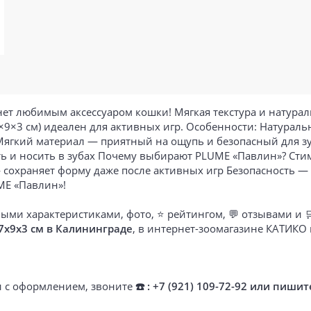
ет любимым аксессуаром кошки! Мягкая текстура и натурал
×9×3 см) идеален для активных игр. Особенности: Натураль
ягкий материал — приятный на ощупь и безопасный для з
ь и носить в зубах Почему выбирают PLUME «Павлин»? Сти
сохраняет форму даже после активных игр Безопасность — 
ME «Павлин»!
ыми характеристиками, фото, ⭐ рейтингом, 💬 отзывами и 
7х9х3 см в Калининграде
, в интернет-зоомагазине КАТИКО
ти с оформлением, звоните
☎️ : +7 (921) 109-72-92 или пишит