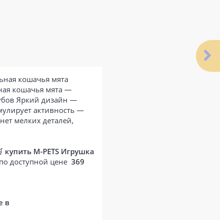
ьная кошачья мята
ная кошачья мята —
убов Яркий дизайн —
мулирует активность —
нет мелких деталей,
🛒
купить M-PETS Игрушка
 по доступной цене
369
е в