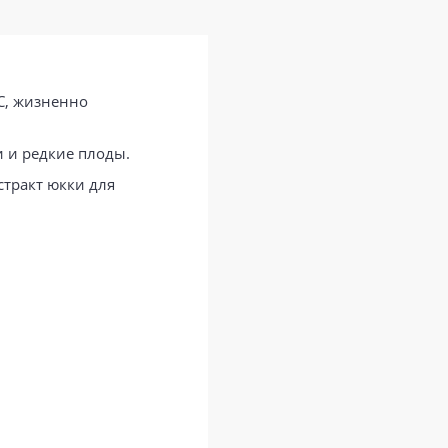
С, жизненно
и и редкие плоды.
стракт юкки для