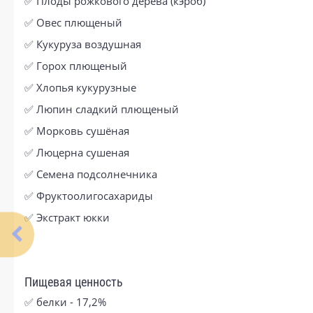
✅ Плоды рожкового дерева (кэроб)
✅ Овес плющеный
✅ Кукуруза воздушная
✅ Горох плющеный
✅ Хлопья кукурузные
✅ Люпин сладкий плющеный
✅ Морковь сушёная
✅ Люцерна сушеная
✅ Семена подсолнечника
✅ Фруктоолигосахариды
✅ Экстракт юкки
Пищевая ценность
✅ белки - 17,2%