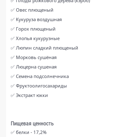
✅ Плоды рожкового дерева (кэроб)
✅ Овес плющеный
✅ Кукуруза воздушная
✅ Горох плющеный
✅ Хлопья кукурузные
✅ Люпин сладкий плющеный
✅ Морковь сушёная
✅ Люцерна сушеная
✅ Семена подсолнечника
✅ Фруктоолигосахариды
✅ Экстракт юкки
Пищевая ценность
✅ белки - 17,2%