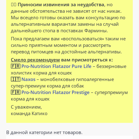
🤷‍♂️ Приносим извинения за неудобства
, но
данные обстоятельства не зависят от нас никак.
Мы всецело готовы оказать вам консультацию по
альтернативным вариантам замены на случай
дальнейшего стопа в поставках Фармины.
Пока предлагаем вам «воспользоваться» таким не
сильно приятным моментом и рассмотреть
перевод питомцев на достойные альтернативы.
Смело рекомендуем
вам присмотреться к:
🇫🇷
Pro-Nutrition Flatazor Pure Life
– беззерновые
холистик корма для кошек
🇮🇹
Naxos
– монобелковые гипоалергенные
супер-премиум корма для собак
🇫🇷
Pro-Nutrition Flatazor Prestige
– суперпремиум
корма для кошек
С уважением,
команда Катико
В данной категории нет товаров.