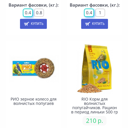
Вариант фасовки, (кг.):
Вариант фасовки, (кг.):
0.4
0.8
0.4
1
КУПИТЬ
КУПИТЬ
РИО зерное колесо для
RIO Корм для
волнистых попугаев
волнистых
попугайчиков. Рацион
в период линьки 500 гр
210 р.