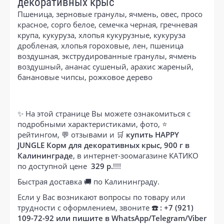
декоративных крыс
Пшеница, зерновые гранулы, ячмень, овес, просо
красное, сорго белое, семечка черная, гречневая
крупа, кукуруза, хлопья кукурузные, кукуруза
дробленая, хлопья гороховые, лен, пшеница
воздушная, экструдированные гранулы, ячмень
воздушный, ананас сушеный, арахис жареный,
банановые чипсы, рожковое дерево
✨ На этой странице Вы можете ознакомиться с
подробными характеристиками, фото, ⭐
рейтингом, 💬 отзывами и 🛒
купить HAPPY
JUNGLE Корм для декоративных крыс, 900 г в
Калининграде
, в интернет-зоомагазине КАТИКО
по доступной цене
329 р.
!!!!
Быстрая доставка 🚚 по Калининграду.
Если у Вас возникают вопросы по товару или
трудности с оформлением, звоните
☎️ : +7 (921)
109-72-92 или пишите в WhatsApp/Telegram/Viber