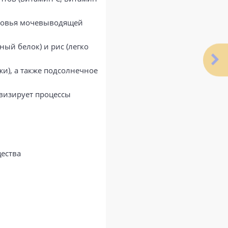
доровья мочевыводящей
ный белок) и рис (легко
жи), а также подсолнечное
ивизирует процессы
щества