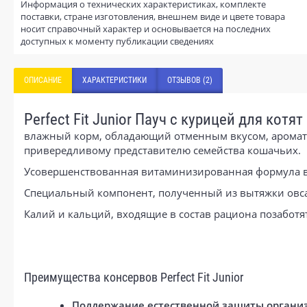
Информация о технических характеристиках, комплекте
поставки, стране изготовления, внешнем виде и цвете товара
носит справочный характер и основывается на последних
доступных к моменту публикации сведениях
ОПИСАНИЕ
ХАРАКТЕРИСТИКИ
ОТЗЫВОВ (2)
Perfect Fit Junior Пауч с курицей для котят
влажный корм, обладающий отменным вкусом, ароматом
привередливому представителю семейства кошачьих.
Усовершенствованная витаминизированная формула вл
Специальный компонент, полученный из вытяжки овса
Калий и кальций, входящие в состав рациона позаботят
Преимущества консервов Perfect Fit Junior
Поддержание естественной защиты органи