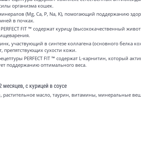
силы организма кошек.
 минералов (Mg, Ca, P, Na, K), помогающий поддержанию з
мней в почках.
 PERFECT FIT ™ содержат курицу (высококачественный живот
пищеварения.
инк, участвующий в синтезе коллагена (основного белка ко
т, препятствующих сухости кожи.
 рецептуры PERFECT FIT ™ содержат L-карнитин, который акт
ует поддержанию оптимального веса.
12 месяцев, с курицей в соусе
ки, растительное масло, таурин, витамины, минеральные ве