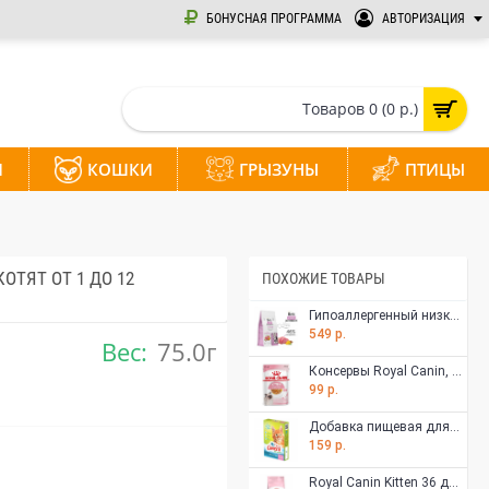
БОНУСНАЯ ПРОГРАММА
АВТОРИЗАЦИЯ
Товаров 0 (0 р.)
И
КОШКИ
ГРЫЗУНЫ
ПТИЦЫ
ОТЯТ ОТ 1 ДО 12
ПОХОЖИЕ ТОВАРЫ
Гипоаллергенный низкозерновой корм Brit Care для котят, с индейкой, 400 гр
549 р.
Вес:
75.0г
Консервы Royal Canin, для котят с 4 до 12 месяцев, мелкие кусочки в желе, 85 г
99 р.
Добавка пищевая для котят Фармакс Омега Neo+ Веселый малыш с пребиотиком и таурином 90 таблеток
159 р.
Royal Canin Kitten 36 для котят от 4 до 12 месяцев 300 гр