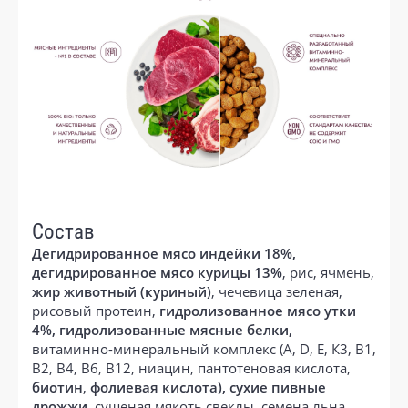
Состав
Дегидрированное мясо индейки 18%,
дегидрированное мясо курицы 13%
, рис, ячмень,
жир животный (куриный)
, чечевица зеленая,
рисовый протеин,
гидролизованное мясо утки
4%, гидролизованные мясные белки,
витаминно-минеральный комплекс (А, D, E, К3, В1,
В2, В4, В6, В12, ниацин, пантотеновая кислота,
биотин
,
фолиевая кислота),
сухие пивные
дрожжи
, сушеная мякоть свеклы, семена льна,