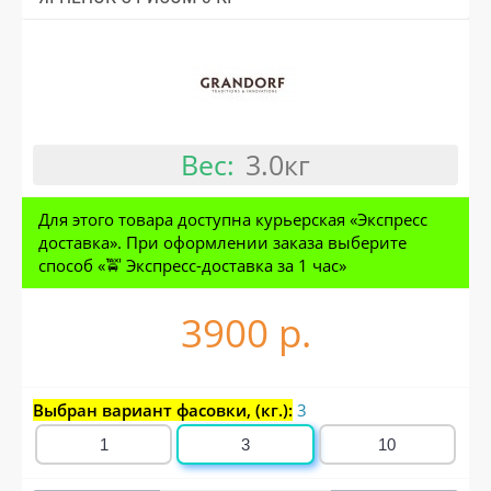
Вес:
3.0кг
Для этого товара доступна курьерская «Экспресс
доставка». При оформлении заказа выберите
способ «🚖 Экспресс-доставка за 1 час»
3900 р.
Выбран вариант фасовки, (кг.):
3
1
3
10