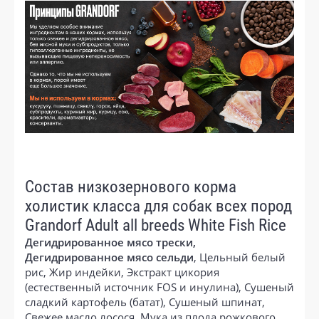
Состав низкозернового корма
холистик класса для собак всех пород
Grandorf Adult all breeds White Fish Rice
Дегидрированное мясо трески,
Дегидрированное мясо сельди
, Цельный белый
рис, Жир индейки, Экстракт цикория
(естественный источник FOS и инулина), Сушеный
сладкий картофель (батат), Сушеный шпинат,
Свежее масло лосося, Мука из плода рожкового