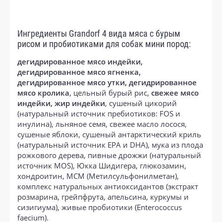
Ингредиенты Grandorf 4 вида мяса с бурым
рисом и пробиотиками для собак мини пород:
дегидрированное мясо индейки,
дегидрированное мясо ягненка,
дегидрированное мясо утки, дегидрированное
мясо кролика
, цельный бурый рис,
свежее мясо
индейки, жир индейки
, сушеный цикорий
(натуральный источник пребиотиков: FOS и
инулина), льняное семя, свежее масло лосося,
сушеные яблоки, сушеный антарктический криль
(натуральный источник EPA и DHA), мука из плода
рожкового дерева, пивные дрожжи (натуральный
источник МОS), Юкка Шидигера, глюкозамин,
хондроитин, МСМ (Метилсульфонилметан),
комплекс натуральных антиоксидантов (экстракт
розмарина, грейпфрута, апельсина, куркумы и
сизигиума), живые пробиотики (Enterococcus
faecium).