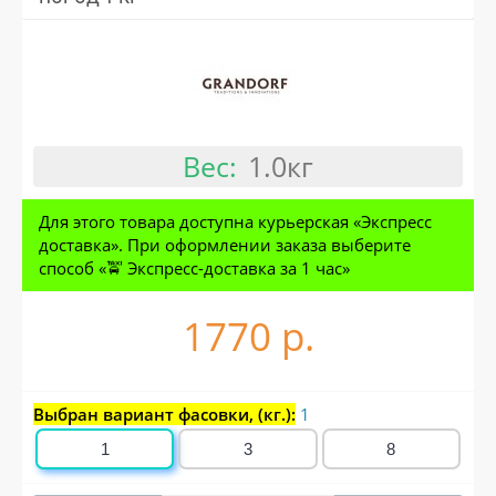
Вес:
1.0кг
Для этого товара доступна курьерская «Экспресс
доставка». При оформлении заказа выберите
способ «🚖 Экспресс-доставка за 1 час»
1770 р.
Выбран вариант фасовки, (кг.):
1
1
3
8