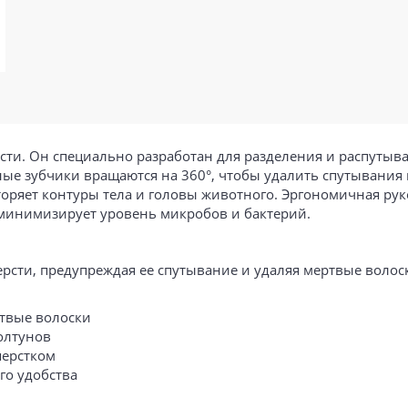
ти. Он специально разработан для разделения и распутыва
ные зубчики вращаются на 360°, чтобы удалить спутывани
вторяет контуры тела и головы животного. Эргономичная рук
минимизирует уровень микробов и бактерий.
рсти, предупреждая ее спутывание и удаляя мертвые волос
твые волоски
олтунов
шерстком
го удобства