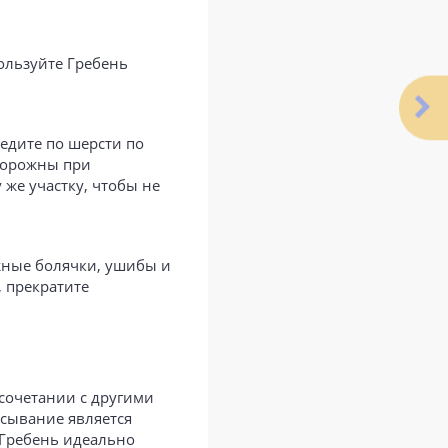
ользуйте Гребень
едите по шерсти по
сторожны при
 же участку, чтобы не
жные болячки, ушибы и
 прекратите
 сочетании с другими
есывание является
 Гребень идеально