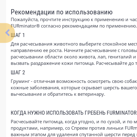
Рекомендации по использованию
Пожалуйста, прочтите инструкцию к применению и час
FURminator® согласно рекомендациям по применению.
ШАГ 1
Для расчесывания животного выберите спокойное мест
направлению ее роста. Начните расчесывание с головы
расчесывании области около живота, лап, гениталий и 
вызвать раздражение кожи питомца. Расчесывайте до т
ШАГ 2
Груминг - отличная возможность осмотреть свою соба
кожные заболевания, которые скрывает шерсть вашего
вычесывание и обратитесь к ветеринару.
КОГДА НУЖНО ИСПОЛЬЗОВАТЬ ГРЕБЕНЬ FURMINATO
Расчесывайте питомца, когда угодно, и по сухой, и по
продуктами, например, со Спреем против линьки FURm
важным этапом для удаления спутанной шерсти перед