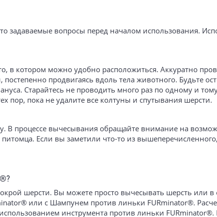
то задаваемые вопросы перед началом использования. Исп
о, в котором можно удобно расположиться. Аккуратно пров
, постепенно продвигаясь вдоль тела животного. Будьте о
ануса. Старайтесь не проводить много раз по одному и тому
ех пор, пока не удалите все колтуны и спутывания шерсти.
ку. В процессе вычесывания обращайте внимание на возмо
 питомца. Если вы заметили что-то из вышеперечисленного,
R®?
 мокрой шерсти. Вы можете просто вычесывать шерсть или в
inator® или с Шампунем против линьки FURminator®. Расч
 использованием инструмента против линьки FURminator®.