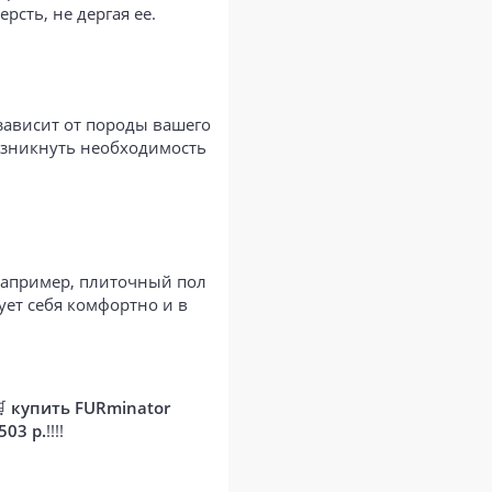
сть, не дергая ее.
зависит от породы вашего
озникнуть необходимость
например, плиточный пол
ует себя комфортно и в
🛒
купить FURminator
503 р.
!!!!