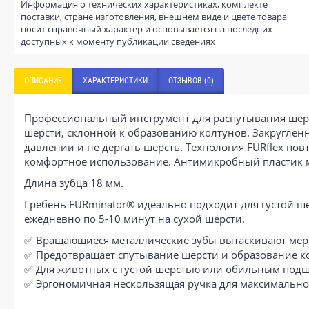
Информация о технических характеристиках, комплекте
поставки, стране изготовления, внешнем виде и цвете товара
носит справочный характер и основывается на последних
доступных к моменту публикации сведениях
ОПИСАНИЕ
ХАРАКТЕРИСТИКИ
ОТЗЫВОВ (0)
Профессиональный инструмент для распутывания шерс
шерсти, склонной к образованию колтунов. Закруглен
давлении и не дергать шерсть. Технология FURflex по
комфортное использование. Антимикробный пластик 
Длина зубца 18 мм.
Гребень FURminator® идеально подходит для густой ше
ежедневно по 5-10 минут на сухой шерсти.
✅ Вращающиеся металлические зубы вытаскивают мер
✅ Предотвращает спутывание шерсти и образование к
✅ Для животных с густой шерстью или обильным под
✅ Эргономичная нескользящая ручка для максимально